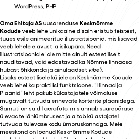
WordPress, PHP
Oma Ehitaja AS
uusarenduse
Kesknõmme
Kodude
veebilehe unikaalne disain eristub teistest,
tuues esile animeeritud illustratsioonid, mis lisavad
veebilehele elavust ja isikupära. Need
illustratsioonid ei ole mitte ainult esteetiliselt
nauditavad, vaid edastavad ka Nõmme linnaosa
hubast õhkkonda ja ainulaadset
vibe’i.
Lisaks esteetilisele küljele on Kesknõmme Kodude
veebilehel ka praktilisi funktsioone. “Hinnad ja
Plaanid” leht pakub külastajatele võimaluse
mugavalt tutvuda erinevate korterite plaanidega.
Samuti on saidil aerofoto, mis annab suurepärase
ülevaate lähiümbrusest ja aitab külastajatel
tutvuda tulevase kodu ümbruskonnaga. Meie
meeskond on loonud Kesknõmme Kodude
veebilehe, et pakkuda külastajatele mitte ainult