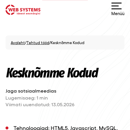
Menüü
Avaleht
/
Tehtud tööd
/
Kesknõmme Kodud
Kesknõmme Kodud
Jaga sotsiaalmeedias
Lugemisaeg:
1 min
Viimati uuendatud:
13.05.2026
Tehnoloogiad: HTML5, Javascript, MySQL,