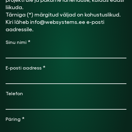
liikuda.
Tärniga (*) märgitud väljad on kohustuslikud.
Kiri läheb info@websystems.ee e-posti
aadressile.
*
Sinu nimi
*
E-posti aadress
Telefon
*
Päring