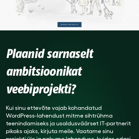
Plaanid sarnaselt
ambitsioonikat
veebiprojekti?
Kui sinu ettevõte vajab kohandatud
WordPress-lahendust mitme sihtrühma
teenindamiseks ja usaldusväärset IT-partnerit
pikaks ajaks, kirjuta meile. Vaatame sinu
projekti üle ja pakume lahenduse, kuidas edasi