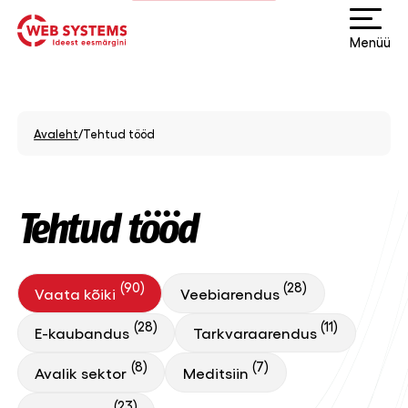
Menüü
Avaleht
/
Tehtud tööd
Tehtud tööd
(90)
(28)
Vaata kõiki
Veebiarendus
(28)
(11)
E-kaubandus
Tarkvaraarendus
(8)
(7)
Avalik sektor
Meditsiin
(23)