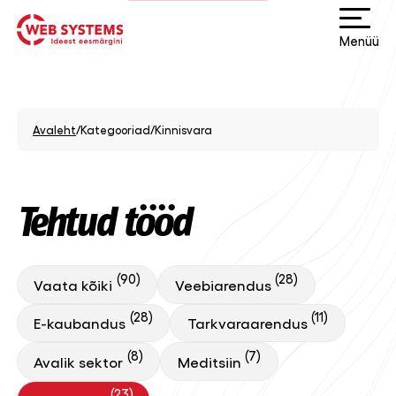
Menüü
Avaleht
/
Kategooriad
/
Kinnisvara
Tehtud tööd
(90)
(28)
Vaata kõiki
Veebiarendus
(28)
(11)
E-kaubandus
Tarkvaraarendus
(8)
(7)
Avalik sektor
Meditsiin
(23)