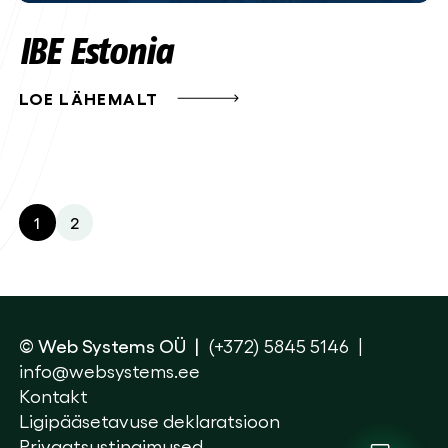
IBE Estonia
LOE LÄHEMALT
1
2
© Web Systems OÜ
(+372) 5845 5146
info@websystems.ee
Kontakt
Ligipääsetavuse deklaratsioon
Privaatsustingimused