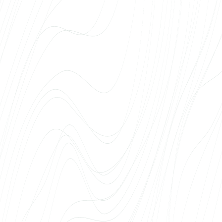
pidanud kahtlema. Meeskond mõistab
kinnisvarasektori eripära – et iga projekt vajab
oma nägu, kiiret turuletulekut ja lahendust,
mis päriselt müüb. Tähtajad on alati peetud,
suhtlus selge ja probleemid lahendatud enne,
kui me neid ise oleme märganud. Web Systems
on meile muutunud kinnisvaraprojektide
veebilahenduste osas loomulikuks esimeseks
valikuks.
Richard Jalakas
SA Tartu Ülikooli Kliinikum
Tartu Ülikooli Kliinikum on veebilahenduste osas
teinud koostööd Web Systemsiga ning oleme