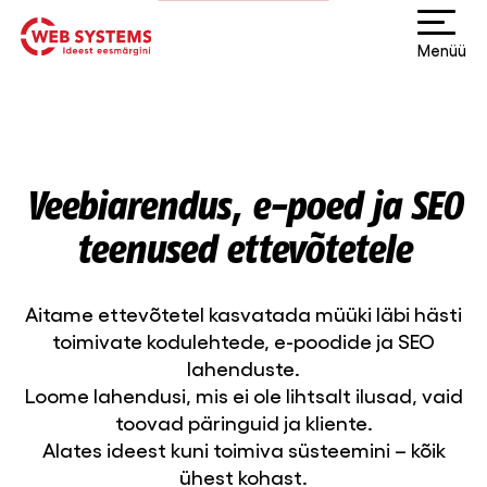
Menüü
Veebiarendus, e-poed ja SEO
teenused ettevõtetele
Aitame ettevõtetel kasvatada müüki läbi hästi
toimivate kodulehtede, e-poodide ja SEO
lahenduste.
Loome lahendusi, mis ei ole lihtsalt ilusad, vaid
toovad päringuid ja kliente.
Alates ideest kuni toimiva süsteemini – kõik
ühest kohast.