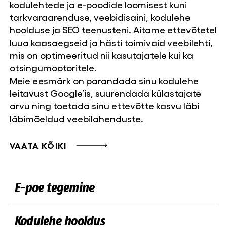
kodulehtede ja e-poodide loomisest kuni
tarkvaraarenduse, veebidisaini, kodulehe
hoolduse ja SEO teenusteni. Aitame ettevõtetel
luua kaasaegseid ja hästi toimivaid veebilehti,
mis on optimeeritud nii kasutajatele kui ka
otsingumootoritele.
Meie eesmärk on parandada sinu kodulehe
leitavust Google’is, suurendada külastajate
arvu ning toetada sinu ettevõtte kasvu läbi
läbimõeldud veebilahenduste.
VAATA KÕIKI
E-poe tegemine
Kodulehe hooldus