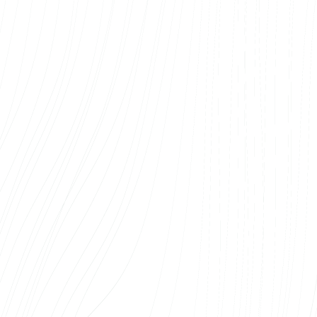
keerukamatele ülesannetele. Samuti toimib
järelteenindus sujuvalt – kõik täiendused ja
parandused saavad kiiresti tehtud.
Soovitame Web Systems OÜ teenuseid kõigile
,
kes otsivad usaldusväärset ja kompetentset
veebiarendajat.
Sander Sisask
Arco Vara AS
Oleme teinud Web Systemsiga koostööd
mitme kinnisvaraprojekti veebilahenduse
loomisel ning iga kord on tulemus olnud nii
kvaliteetne, et tagasi tulemise üle ei ole