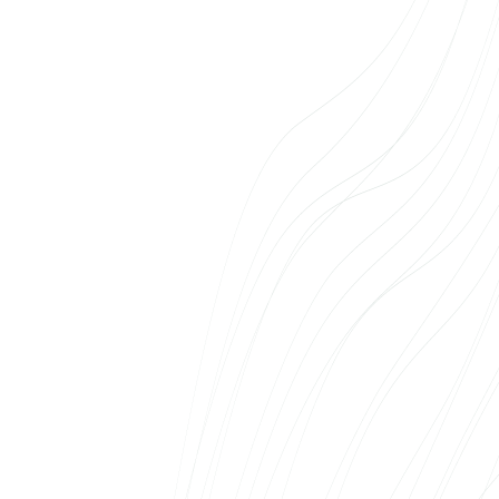
Pöördusime Web Systemsi poole ambitsioonika
ideega – luua Eesti esimene kinnisvara e-pood.
Meeskond ei piirdunud pelgalt tehnilise
teostusega, vaid tuli kaasa mõtlema, kuidas
teha lahendus kliendile võimalikult sujuvaks.
Tulemus rääkis ise enda eest: esimesed
korterid broneeriti otse veebist ära – midagi,
mida Eesti kinnisvaraturul polnud varem
nähtud. Soovitame Web Systemsi kõigile, kes
otsivad partnerit, kellel jätkub nii tehnilist
oskust kui ka julgust uusi ideid ellu viia.
Laura Klemmer