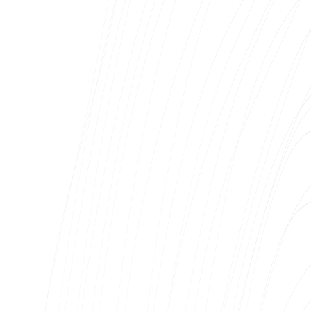
Mobire Eesti AS
Meie äri – autode müük ja täisteenusrent
kolmel Baltikumi turul – nõuab IT-partnerit, kes
on kättesaadav iga päev, mitte ainult siis, kui
tahame uut lehte teha. Web Systems on meie
kõrval just sellisena: nad on ehitanud
mobire.ee ja morecar.ee platvormid,
hoolitsevad nende igapäevase toimimise eest
ning arendavad süsteeme koos meie
ärikasvuga. Meeskond tunneb meie äri,
mõistab erinevate turgude nüansse ja suudab
reageerida kiiresti ka keerulistes olukordades.
Meie jaoks on Web Systems osa meie
igapäevasest töövoost – mitte väline
teenusepakkuja, vaid sisuline partner.