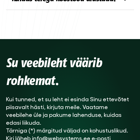
tehnilisi parandusi, saame aidata selle
Lihtne –
võta meiega ühendust
! Täida
korda teha või lisada uusi funktsioone.
kontaktivorm meie veebilehel või kirjuta
otse e-kirja. Kuulame su ideed ära ja
anname sulle kiirelt teada, kuidas edasi
minna.
Su veebileht väärib
rohkemat.
Kui tunned, et su leht ei esinda Sinu ettevõtet
piisavalt hästi, kirjuta meile. Vaatame
veebilehe üle ja pakume lahenduse, kuidas
edasi liikuda.
Tärniga (*) märgitud väljad on kohustuslikud.
Kiri läheb info@websystems.ee e-posti