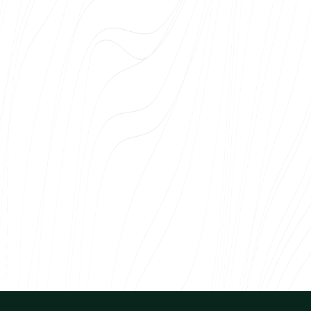
olnud koostööga igati rahul. Meeskond saab
aru, et suures meditsiiniasutuses on erinevad
vajadused, erinevad osapooled ja nõuded,
millega tuleb arvestada. Web Systems on
pakkunud lahendusi, mis on olnud nii tehniliselt
kvaliteetsed kui ka meie organisatsiooni
eripäradele kohandatud. Eriti hindame seda,
et meeskond kuulab, mõtleb kaasa ja arvestab
alati meie soovidega.
eelmine
järgmine