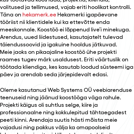
volitused ja tellimused, vajab eriti hoolikat kontrolli.
Täna on
hekamerk.ee
Hekamerki igapäevane
tööriist nii klientidele kui ka ettevõtte enda
meeskonnale. Koostöö ei lõppenud live’i minekuga.
Arendus, uued liidestused, kasutajatelt tulevad
täiendussoovid ja igakuine hooldus jätkuvad.
Meie jaoks on pikaajaline koostöö ühe projekti
raames tugev märk usaldusest. Eriti väärtuslik on
töötada kliendiga, kes kasutab loodud süsteemi iga
päev ja arendab seda järjepidevalt edasi.
Oleme kasutanud Web Systems OÜ veebiarenduse
teenuseid ning jäänud koostööga väga rahule.
Projekti käigus oli suhtlus selge, kiire ja
professionaalne ning kokkulepitud tähtaegadest
peeti kinni. Arendaja suutis hästi mõista meie
vajadusi ning pakkus välja ka omapoolseid