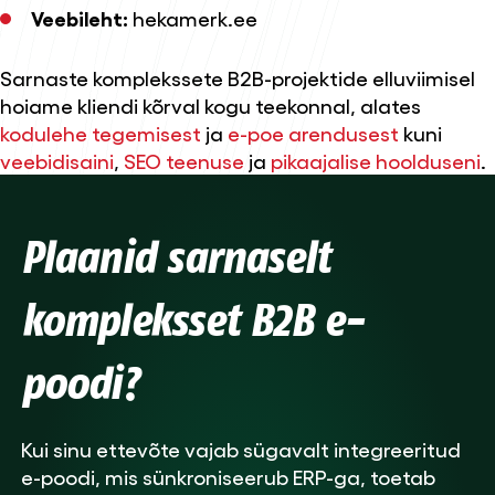
Veebileht:
hekamerk.ee
Sarnaste komplekssete B2B-projektide elluviimisel
hoiame kliendi kõrval kogu teekonnal, alates
kodulehe tegemisest
ja
e-poe arendusest
kuni
veebidisaini
,
SEO teenuse
ja
pikaajalise hoolduseni
.
Plaanid sarnaselt
kompleksset B2B e-
poodi?
Kui sinu ettevõte vajab sügavalt integreeritud
e-poodi, mis sünkroniseerub ERP-ga, toetab