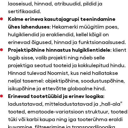
laoseisud, hinnad, atribuudid, pildid ja
sertifikaadid.
Kolme erineva kasutajagrupi teenindamine
ühes lahenduses
: Hekamerki müügitiim poes,
hulgikliendid ja erakliendid, kellel kõigil on
erinevad õigused, hinnad ja funktsionaalsused.
Projektipõhine hinnastus hulgiklientidele
: klient
logib sisse, valib projekti ning näeb selle
projektiga seotud tooteid ja kokkulepitud hindu.
Hinnad tulevad Noomist, kus neid hallatakse
neljal tasemel: objektipõhine, soodustuspõhine,
isikupõhine ja ettevõtte globaalne hind.
Erinevad tootetüübid ja erinev loogika
:
ladustatavad, mitteladustatavad ja „hall-ala”
tooted, ematoode-variatsioon struktuur, tooted
tüki või karbi kaupa ning iga tooterühma eraldi
kuvamine, filtreerimine ja transpordiloogika.