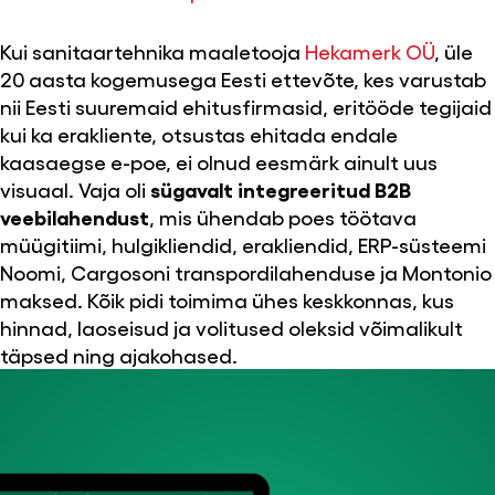
Kui sanitaartehnika maaletooja
Hekamerk OÜ
, üle
20 aasta kogemusega Eesti ettevõte, kes varustab
nii Eesti suuremaid ehitusfirmasid, eritööde tegijaid
kui ka erakliente, otsustas ehitada endale
kaasaegse e-poe, ei olnud eesmärk ainult uus
visuaal. Vaja oli
sügavalt integreeritud B2B
veebilahendust
, mis ühendab poes töötava
müügitiimi, hulgikliendid, erakliendid, ERP-süsteemi
Noomi, Cargosoni transpordilahenduse ja Montonio
maksed. Kõik pidi toimima ühes keskkonnas, kus
hinnad, laoseisud ja volitused oleksid võimalikult
täpsed ning ajakohased.