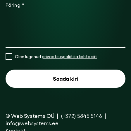
*
Päring
Olen lugenud
privaatsuspoliitika kohta siit
© Web Systems OÜ
(+372) 5845 5146
info@websystems.ee
Kontakt