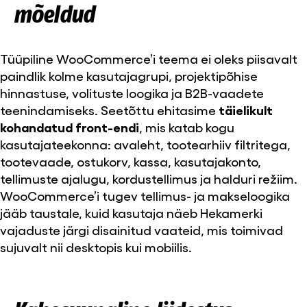
mõeldud
Tüüpiline WooCommerce’i teema ei oleks piisavalt
paindlik kolme kasutajagrupi, projektipõhise
hinnastuse, volituste loogika ja B2B-vaadete
teenindamiseks. Seetõttu ehitasime
täielikult
kohandatud front-endi
, mis katab kogu
kasutajateekonna: avaleht, tootearhiiv filtritega,
tootevaade, ostukorv, kassa, kasutajakonto,
tellimuste ajalugu, kordustellimus ja halduri režiim.
WooCommerce’i tugev tellimus- ja makseloogika
jääb taustale, kuid kasutaja näeb Hekamerki
vajaduste järgi disainitud vaateid, mis toimivad
sujuvalt nii desktopis kui mobiilis.