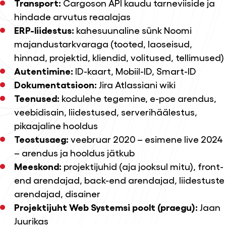
Transport:
Cargoson API kaudu tarneviiside ja
hindade arvutus reaalajas
ERP-liidestus:
kahesuunaline sünk Noomi
majandustarkvaraga (tooted, laoseisud,
hinnad, projektid, kliendid, volitused, tellimused)
Autentimine:
ID-kaart, Mobiil-ID, Smart-ID
Dokumentatsioon:
Jira Atlassiani wiki
Teenused:
kodulehe tegemine
,
e-poe arendus
,
veebidisain
, liidestused, serveri­häälestus,
pikaajaline hooldus
Teostusaeg:
veebruar 2020 – esimene live 2024
– arendus ja hooldus jätkub
Meeskond:
projektijuhid (aja jooksul mitu), front-
end arendajad, back-end arendajad, liidestuste
arendajad, disainer
Projektijuht Web Systemsi poolt (praegu):
Jaan
Juurikas