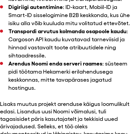
Digiriigi autentimine
: ID-kaart, Mobiil-ID ja
Smart-ID sisselogimine B2B keskkonda, kus ühe
isiku alla võib kuuluda mitu volitatud ettevõtet.
Transpordi arvutus kolmanda osapoole kaudu
:
Cargoson API kaudu kuvatavad tarneviisid ja
hinnad vastavalt toote atribuutidele ning
sihtaadressile.
Arendus Noomi enda serveri raames
: süsteem
pidi töötama Hekamerki erilahendusega
keskkonnas, mitte tavapärases jagatud
hostingus.
Lisaks muutus projekt arenduse käigus loomulikult
edasi. Lisandus uusi Noomi võimalusi, tuli
tagasisidet päris kasutajatelt ja tekkisid uued
ärivajadused. Selleks, et töö oleks
dokumenteeritud ja läbipaistev, kasutasime kogu