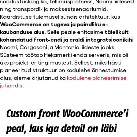
soodustusloogika, tellimusprotsess, Noomi liidesed
ning transpordi- ja maksestsenaariumid.
Kaardistuse tulemusel sündis arhitektuur, kus
WooCommerce on tugeva ja paindliku e-
kaubanduse alus
. Selle peale ehitasime
täielikult
kohandatud front-endi ja eraldi integratsioonikihi
Noomi, Cargosoni ja Montonio liideste jaoks.
Süsteem töötab Hekamerki enda serveris, mis oli
üks projekti eritingimustest. Sellest, miks hästi
planeeritud struktuur on kodulehe õnnestumise
alus, oleme kirjutanud ka
kodulehe planeerimise
juhendis
.
Custom front WooCommerce’i
peal, kus iga detail on läbi