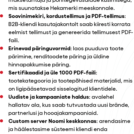
mis suunatakse Hekamerki meeskonnale.
Soovinimekiri, kordustellimus ja PDF-tellimus
:
B2B-kliendi kasutajakontolt saab kiiresti korrata
eelmist tellimust ja genereerida tellimusest PDF-
faili.
Erinevad päringuvormid
: laos puuduva toote
pärimine, renditoodete päring ja üldine
hinnapakkumise päring.
Sertifikaadid ja üle 1000 PDF-faili
:
tootekategooria ja tootepõhised materjalid, mis
on ligipääsetavad sisselogitud klientidele.
Uudiste ja kampaaniate haldus
: avalehel
hallatav ala, kus saab tutvustada uusi brände,
partnerlusi ja hooajakampaaniaid.
Custom server Noomi keskkonnas
: arendasime
ja häälestasime süsteemi kliendi enda