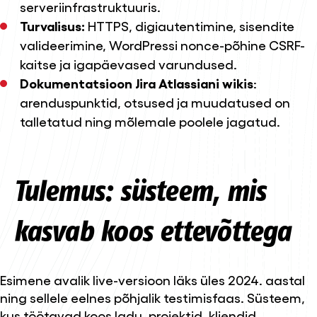
serveriinfrastruktuuris.
Turvalisus:
HTTPS, digiautentimine, sisendite
valideerimine, WordPressi nonce-põhine CSRF-
kaitse ja igapäevased varundused.
Dokumentatsioon Jira Atlassiani wikis
:
arenduspunktid, otsused ja muudatused on
talletatud ning mõlemale poolele jagatud.
Tulemus: süsteem, mis
kasvab koos ettevõttega
Esimene avalik live-versioon läks üles 2024. aastal
ning sellele eelnes põhjalik testimisfaas. Süsteem,
kus töötavad koos ladu, projektid, kliendid,