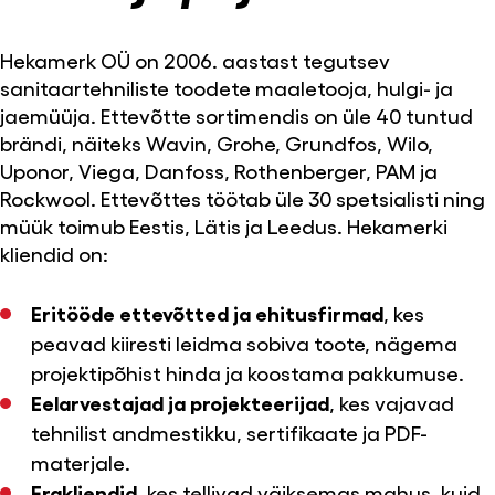
Hekamerk OÜ on 2006. aastast tegutsev
sanitaartehniliste toodete maaletooja, hulgi- ja
jaemüüja. Ettevõtte sortimendis on üle 40 tuntud
brändi, näiteks Wavin, Grohe, Grundfos, Wilo,
Uponor, Viega, Danfoss, Rothenberger, PAM ja
Rockwool. Ettevõttes töötab üle 30 spetsialisti ning
müük toimub Eestis, Lätis ja Leedus. Hekamerki
kliendid on:
Eritööde ettevõtted ja ehitusfirmad
, kes
peavad kiiresti leidma sobiva toote, nägema
projektipõhist hinda ja koostama pakkumuse.
Eelarvestajad ja projekteerijad
, kes vajavad
tehnilist andmestikku, sertifikaate ja PDF-
materjale.
Erakliendid
, kes tellivad väiksemas mahus, kuid