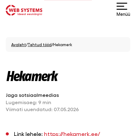
Menüü
Avaleht
/
Tehtud tööd
/
Hekamerk
Hekamerk
Jaga sotsiaalmeedias
Lugemisaeg:
9 min
Viimati uuendatud:
07.05.2026
Link lehele:
https://hekamerk.ee/