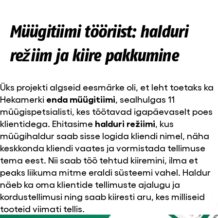
Müügitiimi tööriist: halduri
režiim ja kiire pakkumine
Üks projekti algseid eesmärke oli, et leht toetaks ka
Hekamerki
enda müügitiimi
, sealhulgas 11
müügispetsialisti, kes töötavad igapäevaselt poes
klientidega. Ehitasime
halduri režiimi
, kus
müügihaldur saab sisse logida kliendi nimel, näha
keskkonda kliendi vaates ja vormistada tellimuse
tema eest. Nii saab töö tehtud kiiremini, ilma et
peaks liikuma mitme eraldi süsteemi vahel. Haldur
näeb ka oma klientide tellimuste ajalugu ja
kordustellimusi ning saab kiiresti aru, kes milliseid
tooteid viimati tellis.