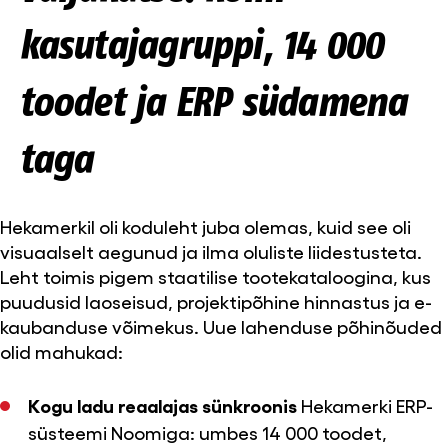
kasutajagruppi, 14 000
toodet ja ERP südamena
taga
Hekamerkil oli koduleht juba olemas, kuid see oli
visuaalselt aegunud ja ilma oluliste liidestusteta.
Leht toimis pigem staatilise tootekataloogina, kus
puudusid laoseisud, projektipõhine hinnastus ja e-
kaubanduse võimekus. Uue lahenduse põhinõuded
olid mahukad:
Kogu ladu reaalajas sünkroonis
Hekamerki ERP-
süsteemi Noomiga: umbes 14 000 toodet,