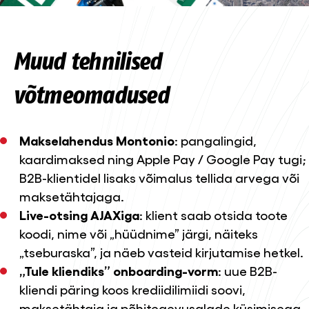
Muud tehnilised
võtmeomadused
Makselahendus Montonio
: pangalingid,
kaardimaksed ning Apple Pay / Google Pay tugi;
B2B-klientidel lisaks võimalus tellida arvega või
maksetähtajaga.
Live-otsing AJAXiga
: klient saab otsida toote
koodi, nime või „hüüdnime” järgi, näiteks
„tseburaska”, ja näeb vasteid kirjutamise hetkel.
„Tule kliendiks” onboarding-vorm
: uue B2B-
kliendi päring koos krediidilimiidi soovi,
maksetähtaja ja põhitegevusalade küsimisega,