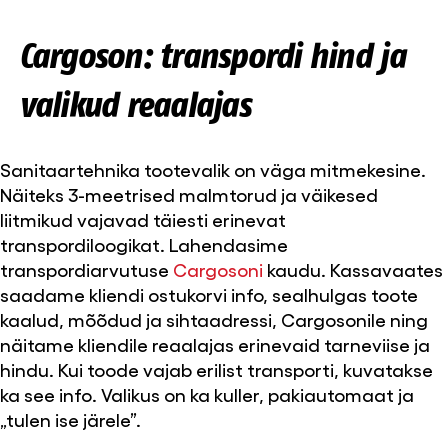
Cargoson: transpordi hind ja
valikud reaalajas
Sanitaartehnika tootevalik on väga mitmekesine.
Näiteks 3-meetrised malmtorud ja väikesed
liitmikud vajavad täiesti erinevat
transpordiloogikat. Lahendasime
transpordiarvutuse
Cargosoni
kaudu. Kassavaates
saadame kliendi ostukorvi info, sealhulgas toote
kaalud, mõõdud ja sihtaadressi, Cargosonile ning
näitame kliendile reaalajas erinevaid tarneviise ja
hindu. Kui toode vajab erilist transporti, kuvatakse
ka see info. Valikus on ka kuller, pakiautomaat ja
„tulen ise järele”.