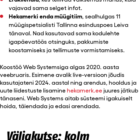
vajavad sama selget infot.
Hekamerki enda müügitiim
, sealhulgas 11
müügispetsialisti Tallinna esinduspoes Leiva
tänaval. Nad kasutavad sama kodulehte
igapäevatöös otsinguks, pakkumiste
koostamiseks ja tellimuste vormistamiseks.
Koostöö Web Systemsiga algas 2020. aasta
veebruaris. Esimene avalik live-versioon jõudis
kasutajateni 2024. aastal ning arendus, hooldus ja
uute liidestuste lisamine
hekamerk.ee
juures jätkub
tänaseni. Web Systems aitab süsteemi igakuiselt
hoida, täiendada ja edasi arendada.
Väljakutse: kolm