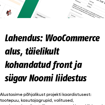
Lahendus: WooCommerce
alus, täielikult
kohandatud front ja
sügav Noomi liidestus
Alustasime põhjalikust projekti kaardistusest:
tootepuu, kasutajagrupid, volitused,