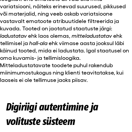
variatsiooni, näiteks erinevad suurused, pikkused
või materjalid, ning veeb oskab variatsioone
vastavalt ematoote atribuutidele filtreerida ja
kuvada. Tooted on jaotatud staatuste järgi:
ladustatav
ehk laos olemas,
mitteladustatav
ehk
tellimisel ja
hall-ala
ehk viimase aasta jooksul läbi
käinud tooted, mida ei ladustata. Igal staatusel on
oma kuvamis- ja tellimisloogika.
Mitteladustatavate toodete puhul rakendub
miinimumostukogus ning klienti teavitatakse, kui
laoseis ei ole tellimuse jaoks piisav.
Digiriigi autentimine ja
volituste süsteem