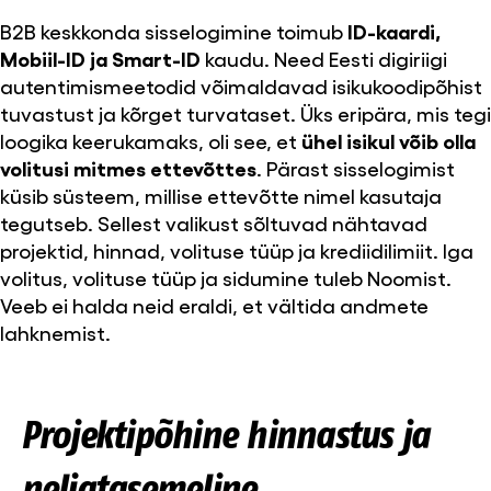
B2B keskkonda sisselogimine toimub
ID-kaardi,
Mobiil-ID ja Smart-ID
kaudu. Need Eesti digiriigi
autentimismeetodid võimaldavad isikukoodipõhist
tuvastust ja kõrget turvataset. Üks eripära, mis tegi
loogika keerukamaks, oli see, et
ühel isikul võib olla
volitusi mitmes ettevõttes
. Pärast sisselogimist
küsib süsteem, millise ettevõtte nimel kasutaja
tegutseb. Sellest valikust sõltuvad nähtavad
projektid, hinnad, volituse tüüp ja krediidilimiit. Iga
volitus, volituse tüüp ja sidumine tuleb Noomist.
Veeb ei halda neid eraldi, et vältida andmete
lahknemist.
Projektipõhine hinnastus ja
neljatasemeline