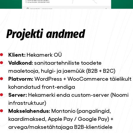
Projekti andmed
Klient:
Hekamerk OÜ
Valdkond:
sanitaartehniliste toodete
maaletooja, hulgi- ja jaemüük (B2B + B2C)
Platvorm:
WordPress + WooCommerce täielikult
kohandatud front-endiga
Server:
Hekamerki enda custom-server (Noomi
infrastruktuur)
Makselahendus:
Montonio (pangalingid,
kaardimaksed, Apple Pay / Google Pay) +
arvega/maksetähtajaga B2B-klientidele