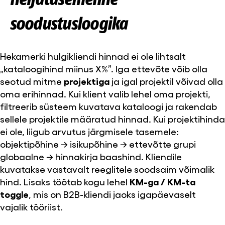
soodustusloogika
Hekamerki hulgikliendi hinnad ei ole lihtsalt
„kataloogihind miinus X%”. Iga ettevõte võib olla
seotud mitme
projektiga
ja igal projektil võivad olla
oma erihinnad. Kui klient valib lehel oma projekti,
filtreerib süsteem kuvatava kataloogi ja rakendab
sellele projektile määratud hinnad. Kui projektihinda
ei ole, liigub arvutus järgmisele tasemele:
objektipõhine → isikupõhine → ettevõtte grupi
globaalne → hinnakirja baashind. Kliendile
kuvatakse vastavalt reeglitele soodsaim võimalik
hind. Lisaks töötab kogu lehel
KM-ga / KM-ta
toggle
, mis on B2B-kliendi jaoks igapäevaselt
vajalik tööriist.