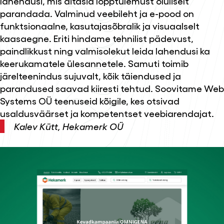
lahendusi, mis aitasid lõpptulemust oluliselt
parandada. Valminud veebileht ja e-pood on
funktsionaalne, kasutajasõbralik ja visuaalselt
kaasaegne. Eriti hindame tehnilist pädevust,
paindlikkust ning valmisolekut leida lahendusi ka
keerukamatele ülesannetele. Samuti toimib
järelteenindus sujuvalt, kõik täiendused ja
parandused saavad kiiresti tehtud. Soovitame Web
Systems OÜ teenuseid kõigile, kes otsivad
usaldusväärset ja kompetentset veebiarendajat.
Kalev Kütt, Hekamerk OÜ