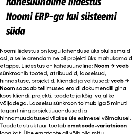
Kahesuunaline liidestus
Noomi ERP-ga kui süsteemi
süda
Noomi liidestus on kogu lahenduse üks olulisemaid
osi ja selle arendamine oli projekti üks mahukamaid
etappe. Liidestus on kahesuunaline:
Noom → veeb
sünkroonib tooted, atribuudid, laoseisud,
hinnastuse, projektid, kliendid ja volitused;
veeb →
Noom
saadab tellimused eraldi dokumendiliigina
koos kliendi, projekti, toodete ja kõigi vajalike
väljadega. Laoseisu sünkroon toimub iga 5 minuti
tagant ning projektiuuendused ja
hinnamuudatused viiakse üle esimesel võimalusel.
Toodete struktuur toetab
ematoode-variatsioon
loogikat. Ühe ematoote all võib olla mitu