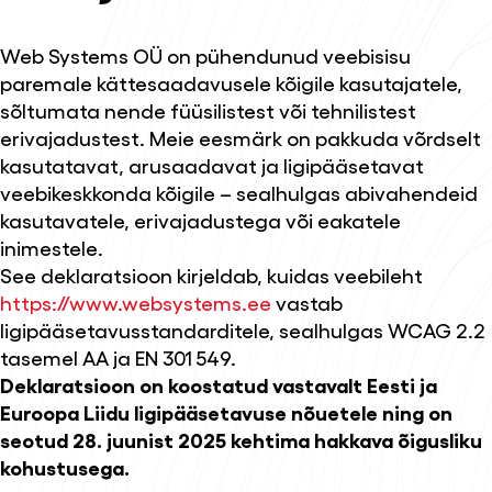
Web Systems OÜ on pühendunud veebisisu
paremale kättesaadavusele kõigile kasutajatele,
sõltumata nende füüsilistest või tehnilistest
erivajadustest. Meie eesmärk on pakkuda võrdselt
kasutatavat, arusaadavat ja ligipääsetavat
veebikeskkonda kõigile – sealhulgas abivahendeid
kasutavatele, erivajadustega või eakatele
inimestele.
See deklaratsioon kirjeldab, kuidas veebileht
https://www.websystems.ee
vastab
ligipääsetavusstandarditele, sealhulgas WCAG 2.2
tasemel AA ja EN 301 549.
Deklaratsioon on koostatud vastavalt Eesti ja
Euroopa Liidu ligipääsetavuse nõuetele ning on
seotud 28. juunist 2025 kehtima hakkava õigusliku
kohustusega.