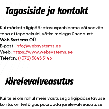
Tagasiside ja kontakt
Kui märkate ligipääsetavusprobleeme või soovite
teha ettepanekuid, võtke meiega ühendust:
Web Systems OÜ
E-post:
info@websystems.ee
Veeb:
https://www.websystems.ee
Telefon:
(+372) 5845 5146
Järelevalveasutus
Kui te ei ole rahul meie vastusega ligipääsetavuse
kohta, on teil õigus pöörduda järelevalveasutuse