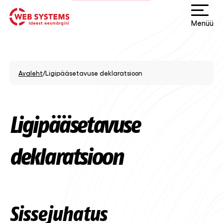
Menüü
Avaleht
/
Ligipääsetavuse deklaratsioon
Ligipääsetavuse
deklaratsioon
Sissejuhatus