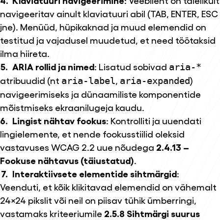
Klaviatuuri navigeerimine
: Veebileht on täielikult
navigeeritav ainult klaviatuuri abil (TAB, ENTER, ESC
jne). Menüüd, hüpikaknad ja muud elemendid on
testitud ja vajadusel muudetud, et need töötaksid
ilma hiireta.
ARIA rollid ja nimed
: Lisatud sobivad
aria-*
atribuudid (nt
,
)
aria-label
aria-expanded
navigeerimiseks ja dünaamiliste komponentide
mõistmiseks ekraanilugeja kaudu.
Lingist nähtav fookus
: Kontrolliti ja uuendati
lingielemente, et nende fookusstiilid oleksid
vastavuses WCAG 2.2 uue nõudega
2.4.13 –
Fookuse nähtavus (täiustatud)
.
Interaktiivsete elementide sihtmärgid
:
Veenduti, et kõik klikitavad elemendid on vähemalt
24×24 pikslit või neil on piisav tühik ümberringi,
vastamaks kriteeriumile
2.5.8 Sihtmärgi suurus