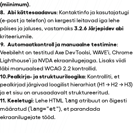
(miinimum)
.
Abi kättesaadavus
: Kontaktinfo ja kasutajatugi
(e-post ja telefon) on kergesti leitavad iga lehe
päises ja jaluses, vastamaks
3.2.6 Järjepidev abi
kriteeriumile.
Automaatkontroll ja manuaalne testimine
:
Veebileht on testitud Axe DevToolsi, WAVE’i, Chrome
Lighthouse’i ja NVDA ekraanilugejaga. Lisaks viidi
läbi manuaalsed WCAG 2.2 kontrollid.
Pealkirja- ja struktuuriloogika
: Kontrolliti, et
pealkirjad järgivad loogilist hierarhiat (H1 → H2 → H3)
ja et sisu on arusaadavalt struktureeritud.
Keeletugi
: Lehe HTML
atribuut on õigesti
lang
määratud (
), et parandada
lang="et"
ekraanilugejate tööd.