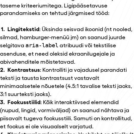
taseme kriteeriumitega. Ligipääsetavuse
parandamiseks on tehtud järgmised tööd:
Lingitekstid
: Üksinda seisvad ikoonid (nt nooled,
silmad, hamburger-menüü jm) on saanud juurde
selgitava
atribuudi või tekstilise
aria-label
asenduse, et need oleksid ekraanilugejale ja
abivahenditele mõistetavad.
Kontrastsus
: Kontrolliti ja vajadusel parandati
teksti ja tausta kontrastsust vastavalt
minimaalsetele nõuetele (4.5:1 tavalise teksti jaoks,
3:1 suurteksti jaoks).
Fookusstiilid
: Kõik interaktiivsed elemendid
(nupud, lingid, vormiväljad) on saanud nähtava ja
piisavalt tugeva fookusstiili. Samuti on kontrollitud,
et fookus ei ole visuaalselt varjatud.