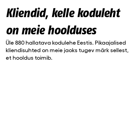
Kliendid, kelle koduleht
on meie hoolduses
Üle 880 hallatava kodulehe Eestis. Pikaajalised
kliendisuhted on meie jaoks tugev märk sellest,
et hooldus toimib.
Liisa-Maria Lillepea, marketing manager
Niine Kliinik OÜ
Web Systems on partner, kelle peale saab
kindel olla. Töö on täpne, kommunikatsioon