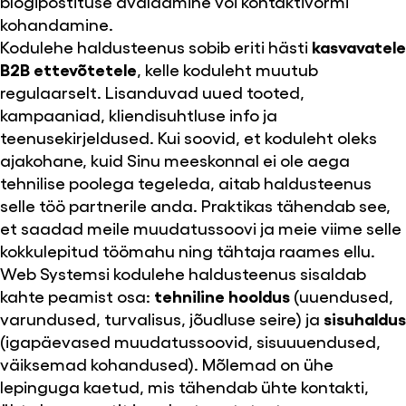
blogipostituse avaldamine või kontaktivormi
kohandamine.
Kodulehe haldusteenus sobib eriti hästi
kasvavatele
B2B ettevõtetele
, kelle koduleht muutub
regulaarselt. Lisanduvad uued tooted,
kampaaniad, kliendisuhtluse info ja
teenusekirjeldused. Kui soovid, et koduleht oleks
ajakohane, kuid Sinu meeskonnal ei ole aega
tehnilise poolega tegeleda, aitab haldusteenus
selle töö partnerile anda. Praktikas tähendab see,
et saadad meile muudatussoovi ja meie viime selle
kokkulepitud töömahu ning tähtaja raames ellu.
Web Systemsi kodulehe haldusteenus sisaldab
kahte peamist osa:
tehniline hooldus
(uuendused,
varundused, turvalisus, jõudluse seire) ja
sisuhaldus
(igapäevased muudatussoovid, sisuuuendused,
väiksemad kohandused). Mõlemad on ühe
lepinguga kaetud, mis tähendab ühte kontakti,