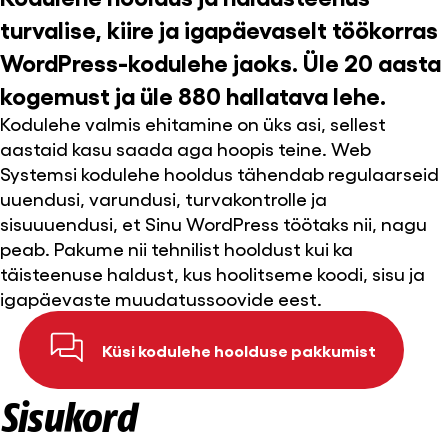
turvalise, kiire ja igapäevaselt töökorras
WordPress-kodulehe jaoks. Üle 20 aasta
kogemust ja üle 880 hallatava lehe.
Kodulehe valmis ehitamine on üks asi, sellest
aastaid kasu saada aga hoopis teine. Web
Systemsi kodulehe hooldus tähendab regulaarseid
uuendusi, varundusi, turvakontrolle ja
sisuuuendusi, et Sinu WordPress töötaks nii, nagu
peab. Pakume nii tehnilist hooldust kui ka
täisteenuse haldust, kus hoolitseme koodi, sisu ja
igapäevaste muudatussoovide eest.
Küsi kodulehe hoolduse pakkumist
Sisukord