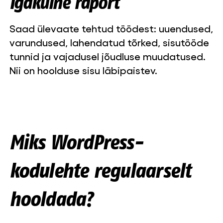
Igakuine raport
Saad ülevaate tehtud töödest: uuendused,
varundused, lahendatud tõrked, sisutööde
tunnid ja vajadusel jõudluse muudatused.
Nii on hoolduse sisu läbipaistev.
Miks WordPress-
kodulehte regulaarselt
hooldada?