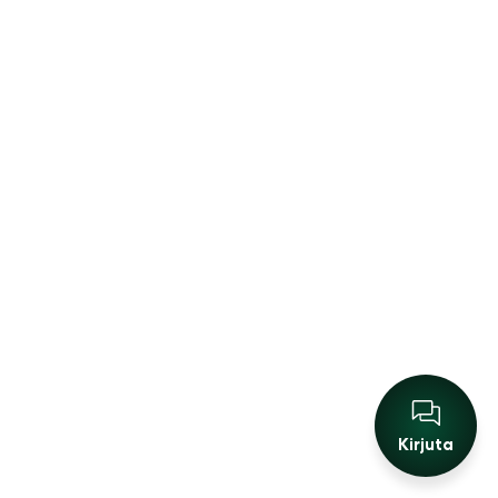
parandused saavad kiiresti tehtud.
Soovitame Web Systems OÜ teenuseid kõigile
,
kes otsivad usaldusväärset ja kompetentset
veebiarendajat.
Sander Sisask
Arco Vara AS
Oleme teinud Web Systemsiga koostööd
mitme kinnisvaraprojekti veebilahenduse
loomisel ning iga kord on tulemus olnud nii
kvaliteetne, et tagasi tulemise üle ei ole
Kirjuta
pidanud kahtlema. Meeskond mõistab
kinnisvarasektori eripära – et iga projekt vajab