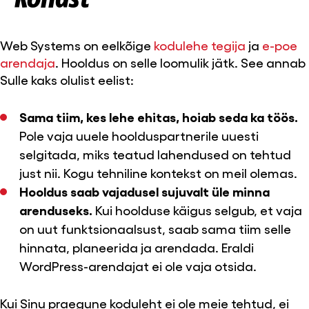
Web Systems on eelkõige
kodulehe tegija
ja
e-poe
arendaja
. Hooldus on selle loomulik jätk. See annab
Sulle kaks olulist eelist:
Sama tiim, kes lehe ehitas, hoiab seda ka töös.
Pole vaja uuele hoolduspartnerile uuesti
selgitada, miks teatud lahendused on tehtud
just nii. Kogu tehniline kontekst on meil olemas.
Hooldus saab vajadusel sujuvalt üle minna
arenduseks.
Kui hoolduse käigus selgub, et vaja
on uut funktsionaalsust, saab sama tiim selle
hinnata, planeerida ja arendada. Eraldi
WordPress-arendajat ei ole vaja otsida.
Kui Sinu praegune koduleht ei ole meie tehtud, ei