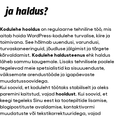
ja haldus?
Kodulehe hooldus
on regulaarne tehniline töö, mis
aitab hoida WordPress-kodulehe turvalise, kiire ja
toimivana. See hõlmab uuendusi, varundusi,
turvaskaneeringuid, jõudluse jälgimist ja tõrgete
kõrvaldamist.
Kodulehe haldusteenus
ehk haldus
läheb sammu kaugemale. Lisaks tehnilisele poolele
tegelevad meie spetsialistid ka sisuuuenduste,
väiksemate arendustööde ja igapäevaste
muudatussoovidega.
Kui soovid, et koduleht töötaks stabiilselt ja oleks
paremini kaitstud, vajad
hooldust
. Kui soovid, et
keegi tegeleks Sinu eest ka tootepiltide lisamise,
blogipostituste avaldamise, kontaktivormi
muudatuste või tekstikorrektuuridega, vajad