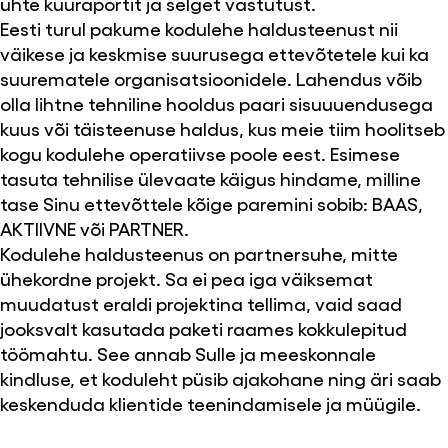
ühte kuuraportit ja selget vastutust.
Eesti turul pakume kodulehe haldusteenust nii
väikese ja keskmise suurusega ettevõtetele kui ka
suurematele organisatsioonidele. Lahendus võib
olla lihtne tehniline hooldus paari sisuuuendusega
kuus või täisteenuse haldus, kus meie tiim hoolitseb
kogu kodulehe operatiivse poole eest. Esimese
tasuta tehnilise ülevaate käigus hindame, milline
tase Sinu ettevõttele kõige paremini sobib: BAAS,
AKTIIVNE või PARTNER.
Kodulehe haldusteenus on partnersuhe, mitte
ühekordne projekt. Sa ei pea iga väiksemat
muudatust eraldi projektina tellima, vaid saad
jooksvalt kasutada paketi raames kokkulepitud
töömahtu. See annab Sulle ja meeskonnale
kindluse, et koduleht püsib ajakohane ning äri saab
keskenduda klientide teenindamisele ja müügile.