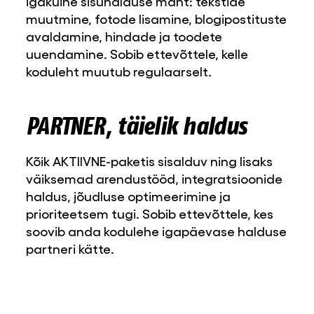
igakuine sisuhalduse maht: tekstide
muutmine, fotode lisamine, blogipostituste
avaldamine, hindade ja toodete
uuendamine. Sobib ettevõttele, kelle
koduleht muutub regulaarselt.
PARTNER, täielik haldus
Kõik AKTIIVNE-paketis sisalduv ning lisaks
väiksemad arendustööd, integratsioonide
haldus, jõudluse optimeerimine ja
prioriteetsem tugi. Sobib ettevõttele, kes
soovib anda kodulehe igapäevase halduse
partneri kätte.