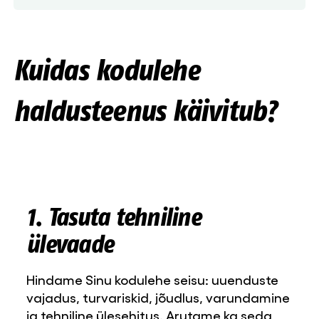
Kuidas kodulehe
haldusteenus käivitub?
1. Tasuta tehniline
ülevaade
Hindame Sinu kodulehe seisu: uuenduste
vajadus, turvariskid, jõudlus, varundamine
ja tehniline ülesehitus. Arutame ka seda,