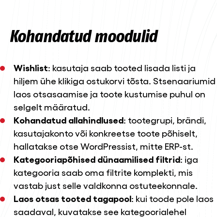
Kohandatud moodulid
Wishlist
: kasutaja saab tooted lisada listi ja
hiljem ühe klikiga ostukorvi tõsta. Stsenaariumid
laos otsasaamise ja toote kustumise puhul on
selgelt määratud.
Kohandatud allahindlused
: tootegrupi, brändi,
kasutajakonto või konkreetse toote põhiselt,
hallatakse otse WordPressist, mitte ERP-st.
Kategooriapõhised dünaamilised filtrid
: iga
kategooria saab oma filtrite komplekti, mis
vastab just selle valdkonna ostuteekonnale.
Laos otsas tooted tagapool
: kui toode pole laos
saadaval, kuvatakse see kategoorialehel