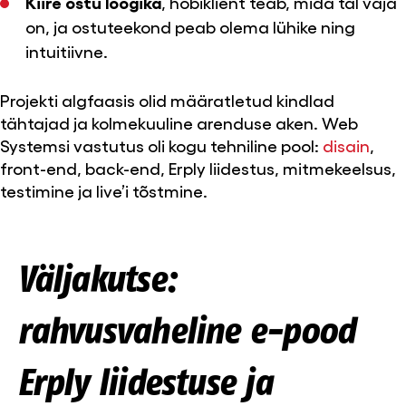
Kiire ostu loogika
, hobiklient teab, mida tal vaja
on, ja ostuteekond peab olema lühike ning
intuitiivne.
Projekti algfaasis olid määratletud kindlad
tähtajad ja kolmekuuline arenduse aken. Web
Systemsi vastutus oli kogu tehniline pool:
disain
,
front-end, back-end, Erply liidestus, mitmekeelsus,
testimine ja live’i tõstmine.
Väljakutse:
rahvusvaheline e-pood
Erply liidestuse ja