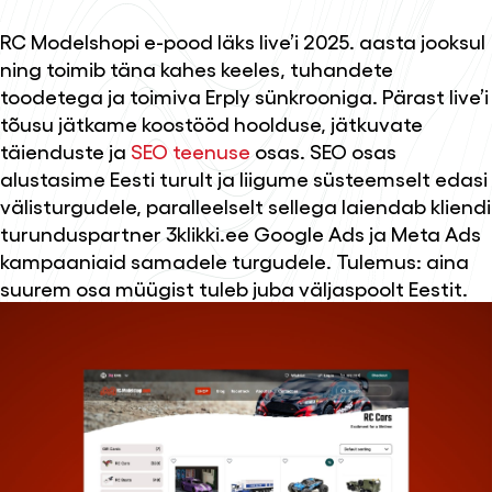
RC Modelshopi e-pood läks live’i 2025. aasta jooksul
ning toimib täna kahes keeles, tuhandete
toodetega ja toimiva Erply sünkrooniga. Pärast live’i
tõusu jätkame koostööd hoolduse, jätkuvate
täienduste ja
SEO teenuse
osas. SEO osas
alustasime Eesti turult ja liigume süsteemselt edasi
välisturgudele, paralleelselt sellega laiendab kliendi
turunduspartner 3klikki.ee Google Ads ja Meta Ads
kampaaniaid samadele turgudele. Tulemus: aina
suurem osa müügist tuleb juba väljaspoolt Eestit.