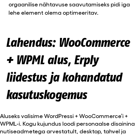
orgaanilise nähtavuse saavutamiseks pidi iga
lehe element olema optimeeritav.
Lahendus: WooCommerce
+ WPML alus, Erply
liidestus ja kohandatud
kasutuskogemus
Aluseks valisime WordPressi + WooCommerce’i +
WPML-i. Kogu kujundus loodi personaalse disainina
nutiseadmetega arvestatult, desktop, tahvel ja