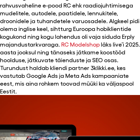
rahvusvaheline e-pood RC ehk raadiojuhtimisega
mudelitele, autodele, paatidele, lennukitele,
droonidele ja tuhandetele varuosadele. Algkeel pidi
olema inglise keel, sihtturg Euroopa hobiklientide
kogukond ning kogu lahendus oli vaja siduda Erply
majandustarkvaraga.
RC Modelshop
läks live’i 2025.
aasta jooksul ning tänaseks jätkame koostööd
hoolduse, jätkuvate täienduste ja SEO osas.
Turundust haldab kliendi partner 3klikki.ee, kes
vastutab Google Ads ja Meta Ads kampaaniate
eest, mis aina rohkem toovad müüki ka väljaspool
Eestit.