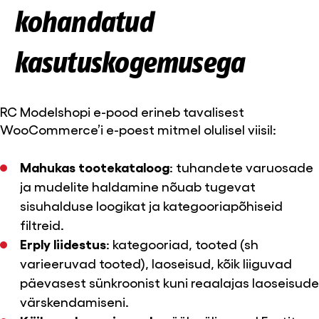
kohandatud
kasutuskogemusega
RC Modelshopi e-pood erineb tavalisest
WooCommerce’i e-poest mitmel olulisel viisil:
Mahukas tootekataloog
: tuhandete varuosade
ja mudelite haldamine nõuab tugevat
sisuhalduse loogikat ja kategooriapõhiseid
filtreid.
Erply liidestus
: kategooriad, tooted (sh
varieeruvad tooted), laoseisud, kõik liiguvad
päevasest sünkroonist kuni reaalajas laoseisude
värskendamiseni.