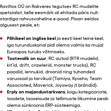
Raviltos OÜ on Rakveres tegutsev RC mudelite
spetsialist, kelle eesmärk oli ehitada päris null-
stardiga rahvusvaheline e-pood. Plaan eeldas
algusest peale, et:
Põhikeel on inglise keel
ja eesti keel teine keel,
iga turunduskanal pidi olema valmis ka mujal
Euroopas turuks võtmiseks.
Tootevalik on suur
, RC autod (RTR mudelid,
kit’id, drift, crawlerid, monster trucks), RC
paadid, lennukid, droonid ning tuhanded
varuosad ja tarvikud (Tamiya, Kyosho, Team
Associated, Maverick, Joysway jt brändid).
Erply on majandustarkvara
, kogu kategooriate,
toodete, laoseisude ja tellimuste liikumine peab
olema sünkroonis ERP-süsteemiga.