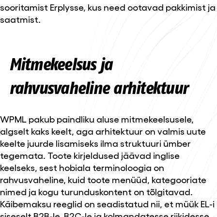
sooritamist Erplysse, kus need ootavad pakkimist ja
saatmist.
Mitmekeelsus ja
rahvusvaheline arhitektuur
WPML pakub paindliku aluse mitmekeelsusele,
algselt kaks keelt, aga arhitektuur on valmis uute
keelte juurde lisamiseks ilma struktuuri ümber
tegemata. Toote kirjeldused jäävad inglise
keelseks, sest hobiala terminoloogia on
rahvusvaheline, kuid toote menüüd, kategooriate
nimed ja kogu turunduskontent on tõlgitavad.
Käibemaksu reeglid on seadistatud nii, et müük EL-i
siseselt B2B-le, B2C-le ja kolmandatesse riikidesse