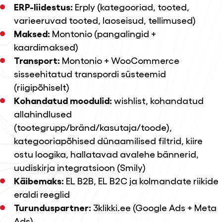
ERP-liidestus:
Erply (kategooriad, tooted,
varieeruvad tooted, laoseisud, tellimused)
Maksed:
Montonio (pangalingid +
kaardimaksed)
Transport:
Montonio + WooCommerce
sisseehitatud transpordi süsteemid
(riigipõhiselt)
Kohandatud moodulid:
wishlist, kohandatud
allahindlused
(tootegrupp/bränd/kasutaja/toode),
kategooriapõhised dünaamilised filtrid, kiire
ostu loogika, hallatavad avalehe bännerid,
uudiskirja integratsioon (Smily)
Käibemaks:
EL B2B, EL B2C ja kolmandate riikide
eraldi reeglid
Turunduspartner:
3klikki.ee (Google Ads + Meta
Ads)