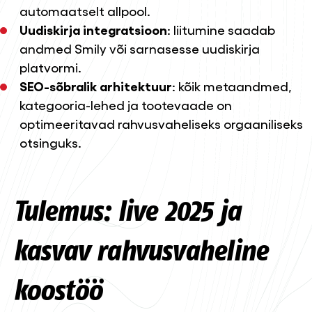
automaatselt allpool.
Uudiskirja integratsioon
: liitumine saadab
andmed Smily või sarnasesse uudiskirja
platvormi.
SEO-sõbralik arhitektuur
: kõik metaandmed,
kategooria-lehed ja tootevaade on
optimeeritavad rahvusvaheliseks orgaaniliseks
otsinguks.
Tulemus: live 2025 ja
kasvav rahvusvaheline
koostöö