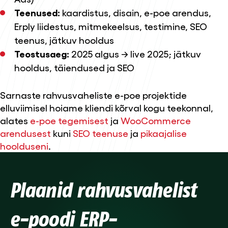
Teenused:
kaardistus,
disain
,
e-poe arendus
,
Erply liidestus, mitmekeelsus, testimine,
SEO
teenus
,
jätkuv hooldus
Teostusaeg:
2025 algus → live 2025; jätkuv
hooldus, täiendused ja SEO
Sarnaste rahvusvaheliste e-poe projektide
elluviimisel hoiame kliendi kõrval kogu teekonnal,
alates
e-poe tegemisest
ja
WooCommerce
arendusest
kuni
SEO teenuse
ja
pikaajalise
hoolduseni
.
Plaanid rahvusvahelist
e-poodi ERP-