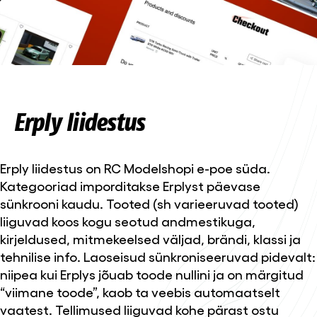
Erply liidestus
Erply liidestus on RC Modelshopi e-poe süda.
Kategooriad imporditakse Erplyst päevase
sünkrooni kaudu. Tooted (sh varieeruvad tooted)
liiguvad koos kogu seotud andmestikuga,
kirjeldused, mitmekeelsed väljad, brändi, klassi ja
tehnilise info. Laoseisud sünkroniseeruvad pidevalt:
niipea kui Erplys jõuab toode nullini ja on märgitud
“viimane toode”, kaob ta veebis automaatselt
vaatest. Tellimused liiguvad kohe pärast ostu