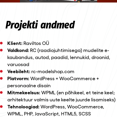
Projekti andmed
Klient:
Raviltos OÜ
Valdkond:
RC (raadiojuhtimisega) mudelite e-
kaubandus, autod, paadid, lennukid, droonid,
varuosad
Veebileht:
rc-modelshop.com
Platvorm:
WordPress + WooCommerce +
personaalne disain
Mitmekeelsus:
WPML (en põhikeel, et teine keel;
arhitektuur valmis uute keelte juurde lisamiseks)
Tehnoloogiad:
WordPress, WooCommerce,
WPML, PHP, JavaScript, HTML5, SCSS