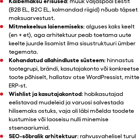
Käibemaksu erisused
: müük väljaspool Eestit
(B2B EL, B2C EL, kolmandad riigid) nõuab täpset
maksuarvestust.
Mitmekeelsus laienemiseks
: alguses kaks keelt
(en + et), aga arhitektuur peab toetama uute
keelte juurde lisamist ilma sisustruktuuri ümber
tegemata.
Kohandatud allahindluste süsteem
: hinnastus
tootegrupi, brändi, kasutajakonto või konkreetse
toote põhiselt, hallatav otse WordPressist, mitte
ERP-st.
Wishlist ja kasutajakontod
: hobikasutajad
eelistavad mudeleid ja varuosi salvestada
hilisemaks ostuks, vaja oli läbi mõelda toodete
kustumise või laoseisu nulli minemise
stsenaariumid.
SEO-sõbralik arhitektuur
: rahvusvahelisel turul