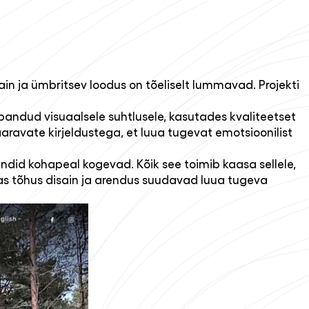
ain ja ümbritsev loodus on tõeliselt lummavad. Projekti
n pandud visuaalsele suhtlusele, kasutades kvaliteetset
haaravate kirjeldustega, et luua tugevat emotsioonilist
endid kohapeal kogevad. Kõik see toimib kaasa sellele,
das tõhus disain ja arendus suudavad luua tugeva