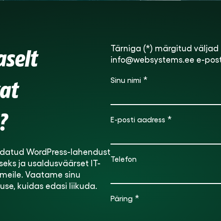
Tärniga (*) märgitud väljad 
aselt
info@websystems.ee e-posti
*
Sinu nimi
at
?
*
E-posti aadress
andatud WordPress-lahendust
Telefon
ks ja usaldusväärset IT-
a meile. Vaatame sinu
se, kuidas edasi liikuda.
*
Päring