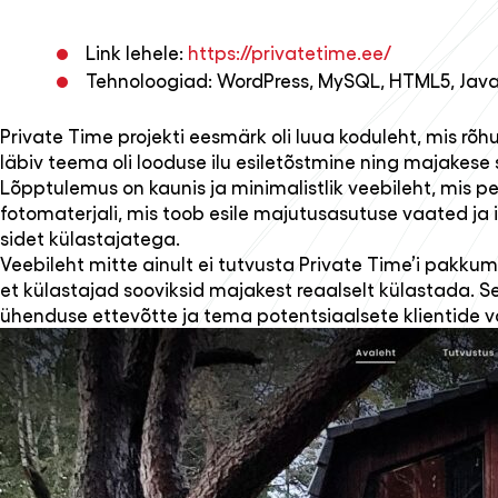
Link lehele:
https://privatetime.ee/
Tehnoloogiad: WordPress, MySQL, HTML5, Java
Private Time projekti eesmärk oli luua koduleht, mis rõh
läbiv teema oli looduse ilu esiletõstmine ning majakes
Lõpptulemus on kaunis ja minimalistlik veebileht, mis pe
fotomaterjali, mis toob esile majutusasutuse vaated ja in
sidet külastajatega.
Veebileht mitte ainult ei tutvusta Private Time’i pakku
et külastajad sooviksid majakest reaalselt külastada. S
ühenduse ettevõtte ja tema potentsiaalsete klientide v