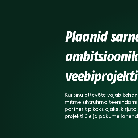
Plaanid sarn
ambitsioonik
veebiprojekti
Kui sinu ettevõte vajab koh
mitme sihtrühma teenindamise
partnerit pikaks ajaks, kirjut
projekti üle ja pakume lahendu