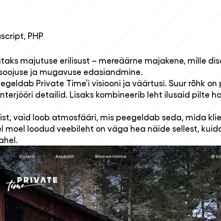
script, PHP
utaks majutuse erilisust – mereäärne majakene, mille dis
e soojuse ja mugavuse edasiandmine.
egeldab Private Time’i visiooni ja väärtusi. Suur rõhk o
terjööri detailid. Lisaks kombineerib leht ilusaid pilte 
mist, vaid loob atmosfääri, mis peegeldab seda, mida kli
el moel loodud veebileht on väga hea näide sellest, kui
ahel.