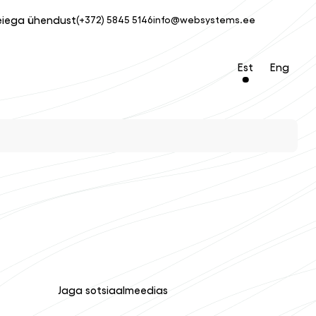
eiega ühendust
(+372) 5845 5146
info@websystems.ee
Est
Eng
Jaga sotsiaalmeedias