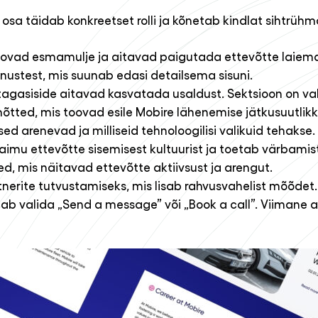
 osa täidab konkreetset rolli ja kõnetab kindlat sihtrühm
oovad esmamulje ja aitavad paigutada ettevõtte laiema
ustest, mis suunab edasi detailsema sisuni.
tagasiside aitavad kasvatada usaldust. Sektsioon on val
tted, mis toovad esile Mobire lähenemise jätkusuutlikku
d arenevad ja milliseid tehnoloogilisi valikuid tehakse.
aimu ettevõtte sisemisest kultuurist ja toetab värbamist
, mis näitavad ettevõtte aktiivsust ja arengut.
nerite tutvustamiseks, mis lisab rahvusvahelist mõõdet.
ab valida „Send a message” või „Book a call”. Viimane av