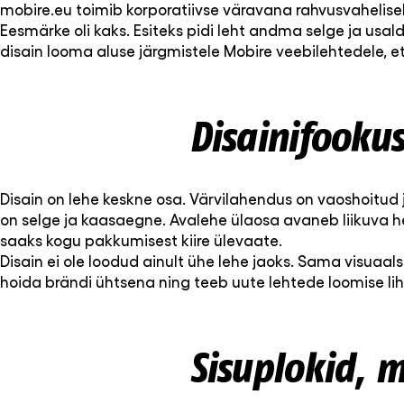
mobire.eu toimib korporatiivse väravana rahvusvahelisele
Eesmärke oli kaks. Esiteks pidi leht andma selge ja usa
disain looma aluse järgmistele Mobire veebilehtedele, e
Disainifooku
Disain on lehe keskne osa. Värvilahendus on vaoshoitu
on selge ja kaasaegne. Avalehe ülaosa avaneb liikuva 
saaks kogu pakkumisest kiire ülevaate.
Disain ei ole loodud ainult ühe lehe jaoks. Sama visuaal
hoida brändi ühtsena ning teeb uute lehtede loomise li
Sisuplokid, m