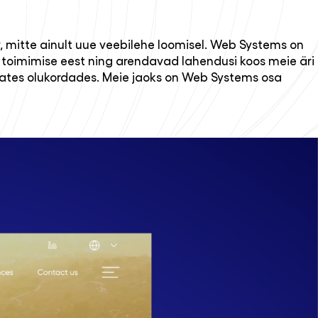
v, mitte ainult uue veebilehe loomisel. Web Systems on
 toimimise eest ning arendavad lahendusi koos meie äri
ates olukordades. Meie jaoks on Web Systems osa