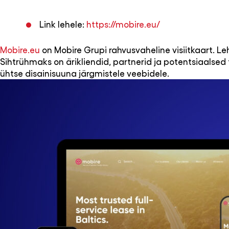
Link lehele:
https://mobire.eu/
Mobire.eu
on Mobire Grupi rahvusvaheline visiitkaart. Le
Sihtrühmaks on ärikliendid, partnerid ja potentsiaalsed
ühtse disainisuuna järgmistele veebidele.