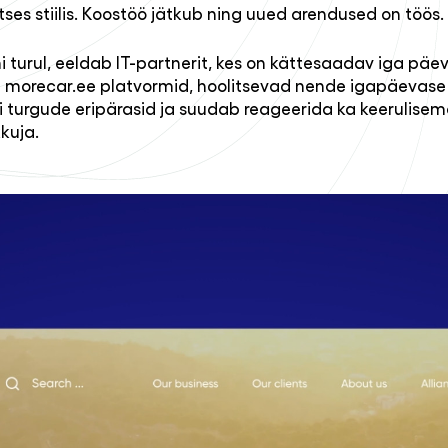
tses stiilis. Koostöö jätkub ning uued arendused on töös.
i turul, eeldab IT-partnerit, kes on kättesaadav iga päe
ja morecar.ee platvormid, hoolitsevad nende igapäevase
turgude eripärasid ja suudab reageerida ka keerulisem
kuja.