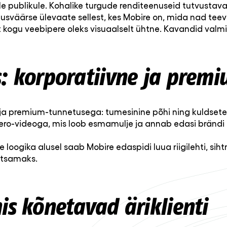
 publikule. Kohalike turgude renditeenuseid tutvustavad 
ldusväärse ülevaate sellest, kes Mobire on, mida nad tee
t kogu veebipere oleks visuaalselt ühtne. Kavandid valmi
s: korporatiivne ja prem
d ja premium-tunnetusega: tumesinine põhi ning kuldset
hero-videoga, mis loob esmamulje ja annab edasi brändi
se loogika alusel saab Mobire edaspidi luua riigilehti, s
htsamaks.
is kõnetavad äriklienti