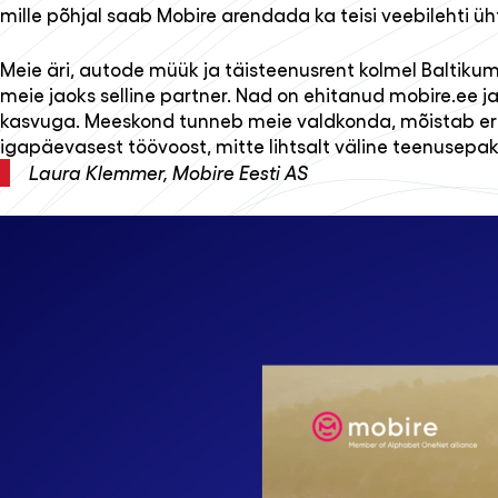
mille põhjal saab Mobire arendada ka teisi veebilehti üh
Meie äri, autode müük ja täisteenusrent kolmel Baltikum
meie jaoks selline partner. Nad on ehitanud mobire.ee 
kasvuga. Meeskond tunneb meie valdkonda, mõistab eri 
igapäevasest töövoost, mitte lihtsalt väline teenusepak
Laura Klemmer, Mobire Eesti AS