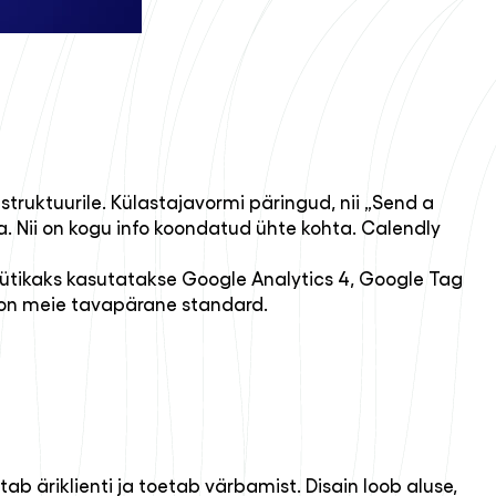
ruktuurile. Külastajavormi päringud, nii „Send a
 Nii on kogu info koondatud ühte kohta. Calendly
lüütikaks kasutatakse Google Analytics 4, Google Tag
 on meie tavapärane standard.
b äriklienti ja toetab värbamist. Disain loob aluse,