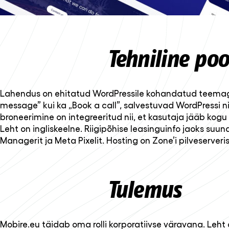
Tehniline poo
Lahendus on ehitatud WordPressile kohandatud teemaga. 
message” kui ka „Book a call”, salvestuvad WordPressi 
broneerimine on integreeritud nii, et kasutaja jääb kogu 
Leht on ingliskeelne. Riigipõhise leasinguinfo jaoks su
Managerit ja Meta Pixelit. Hosting on Zone’i pilveserveris
Tulemus
Mobire.eu täidab oma rolli korporatiivse väravana. Leht 