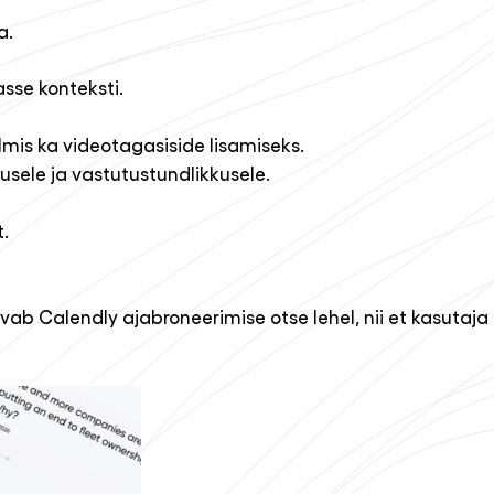
a.
sse konteksti.
mis ka videotagasiside lisamiseks.
sele ja vastutustundlikkusele.
.
ab Calendly ajabroneerimise otse lehel, nii et kasutaja