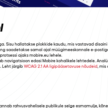
l
Sisu hallatakse plokkide kaudu, mis vastavad disaini st
ning saadetakse samal ajal müügimeeskonnale e-postiga.
protsessi ajaks mobire.eu lehele.
unab navigatsioon edasi Mobire kohalikele lehtedele. Ana
. Leht järgib
WCAG 2.1 AA ligipääsetavuse nõudeid
, mis
annab rahvusvahelisele publikule selge esmamulje, kõneta