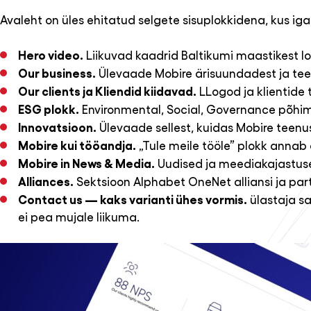
Avaleht on üles ehitatud selgete sisuplokkidena, kus iga
Hero video.
Liikuvad kaadrid Baltikumi maastikest l
Our business.
Ülevaade Mobire ärisuundadest ja teen
Our clients ja Kliendid kiidavad.
LLogod ja klientide 
ESG plokk.
Environmental, Social, Governance põhimõ
Innovatsioon.
Ülevaade sellest, kuidas Mobire teenuse
Mobire kui tööandja.
„Tule meile tööle” plokk annab 
Mobire in News & Media.
Uudised ja meediakajastused
Alliances.
Sektsioon Alphabet OneNet alliansi ja part
Contact us — kaks varianti ühes vormis.
ülastaja sa
ei pea mujale liikuma.