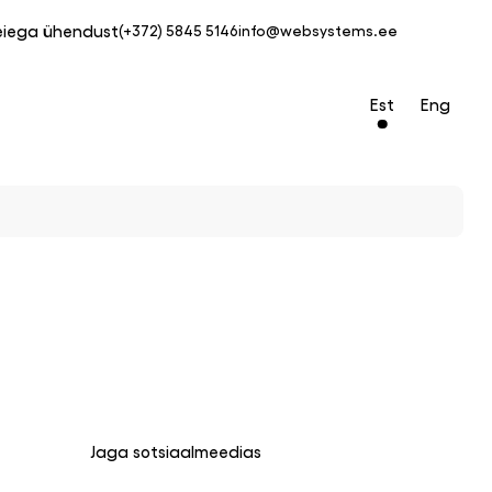
eiega ühendust
(+372) 5845 5146
info@websystems.ee
Est
Eng
Jaga sotsiaalmeedias