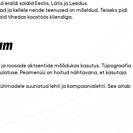
eraldi saidid Eestis, Lätis ja Leedus.
vad ja kellele nende teenused on mõeldud. Teiseks pidi
sid tihedas koostöös kliendiga.
ium
e ja roosade aktsentide mõõdukas kasutus. Tüpograafia
 ulatuse. Peamenüü on hoitud nähtavana, et kasutaja
ihtrühmadele suunatud lehti ja kampaanialehti. See aitab