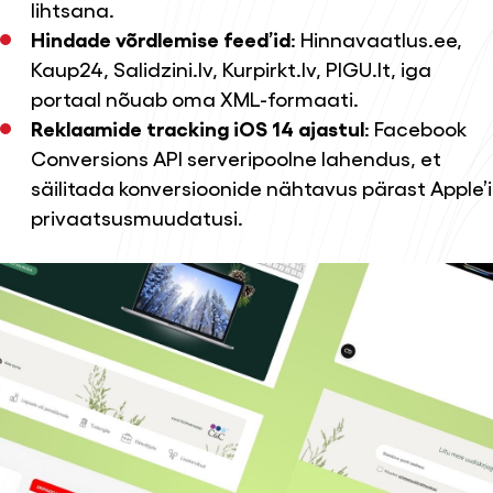
lihtsana.
Hindade võrdlemise feed’id
: Hinnavaatlus.ee,
Kaup24, Salidzini.lv, Kurpirkt.lv, PIGU.lt, iga
portaal nõuab oma XML-formaati.
Reklaamide tracking iOS 14 ajastul
: Facebook
Conversions API serveripoolne lahendus, et
säilitada konversioonide nähtavus pärast Apple’i
privaatsusmuudatusi.