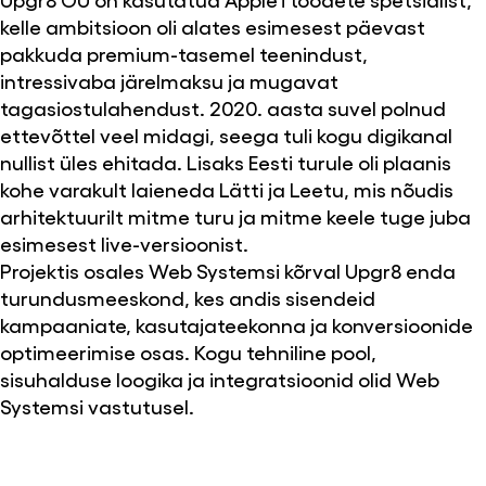
kelle ambitsioon oli alates esimesest päevast
pakkuda premium-tasemel teenindust,
intressivaba järelmaksu ja mugavat
tagasiostulahendust. 2020. aasta suvel polnud
ettevõttel veel midagi, seega tuli kogu digikanal
nullist üles ehitada. Lisaks Eesti turule oli plaanis
kohe varakult laieneda Lätti ja Leetu, mis nõudis
arhitektuurilt mitme turu ja mitme keele tuge juba
esimesest live-versioonist.
Projektis osales Web Systemsi kõrval Upgr8 enda
turundusmeeskond, kes andis sisendeid
kampaaniate, kasutajateekonna ja konversioonide
optimeerimise osas. Kogu tehniline pool,
sisuhalduse loogika ja integratsioonid olid Web
Systemsi vastutusel.