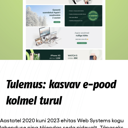
Tulemus: kasvav e-pood
kolmel turul
Aastatel 2020 kuni 2023 ehitas Web Systems kogu
lahenduse ning täiendas seda pidevalt. Tänaseks