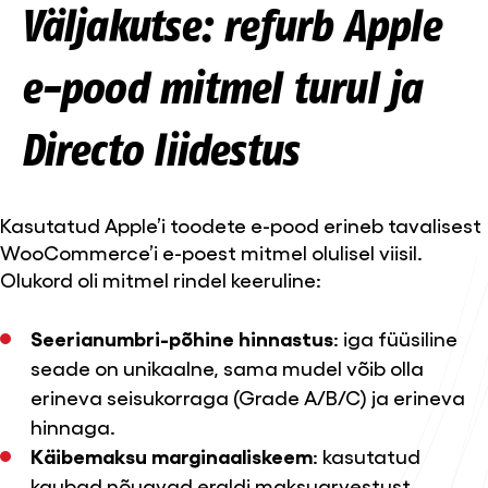
Väljakutse: refurb Apple
e-pood mitmel turul ja
Directo liidestus
Kasutatud Apple’i toodete e-pood erineb tavalisest
WooCommerce’i e-poest mitmel olulisel viisil.
Olukord oli mitmel rindel keeruline:
Seerianumbri-põhine hinnastus
: iga füüsiline
seade on unikaalne, sama mudel võib olla
erineva seisukorraga (Grade A/B/C) ja erineva
hinnaga.
Käibemaksu marginaaliskeem
: kasutatud
kaubad nõuavad eraldi maksuarvestust