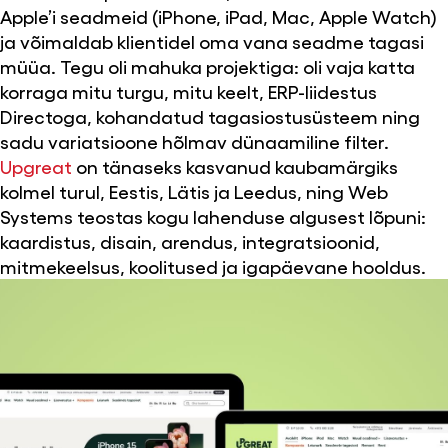
Apple’i seadmeid (iPhone, iPad, Mac, Apple Watch)
ja võimaldab klientidel oma vana seadme tagasi
müüa. Tegu oli mahuka projektiga: oli vaja katta
korraga mitu turgu, mitu keelt, ERP-liidestus
Directoga, kohandatud tagasiostusüsteem ning
sadu variatsioone hõlmav dünaamiline filter.
Upgreat
on tänaseks kasvanud kaubamärgiks
kolmel turul, Eestis, Lätis ja Leedus, ning Web
Systems teostas kogu lahenduse algusest lõpuni:
kaardistus, disain, arendus, integratsioonid,
mitmekeelsus, koolitused ja igapäevane hooldus.