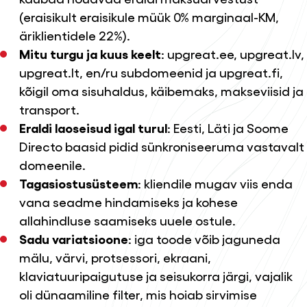
(eraisikult eraisikule müük 0% marginaal-KM,
äriklientidele 22%).
Mitu turgu ja kuus keelt
: upgreat.ee, upgreat.lv,
upgreat.lt, en/ru subdomeenid ja upgreat.fi,
kõigil oma sisuhaldus, käibemaks, makseviisid ja
transport.
Eraldi laoseisud igal turul
: Eesti, Läti ja Soome
Directo baasid pidid sünkroniseeruma vastavalt
domeenile.
Tagasiostusüsteem
: kliendile mugav viis enda
vana seadme hindamiseks ja kohese
allahindluse saamiseks uuele ostule.
Sadu variatsioone
: iga toode võib jaguneda
mälu, värvi, protsessori, ekraani,
klaviatuuripaigutuse ja seisukorra järgi, vajalik
oli dünaamiline filter, mis hoiab sirvimise