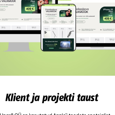
Klient ja projekti taust
Upgr8 OÜ on kasutatud Apple’i toodete spetsialist,