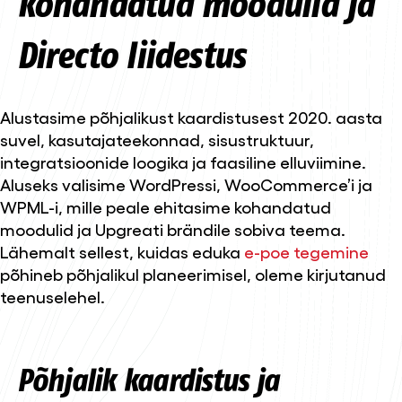
kohandatud moodulid ja
Directo liidestus
Alustasime põhjalikust kaardistusest 2020. aasta
suvel, kasutajateekonnad, sisustruktuur,
integratsioonide loogika ja faasiline elluviimine.
Aluseks valisime WordPressi, WooCommerce’i ja
WPML-i, mille peale ehitasime kohandatud
moodulid ja Upgreati brändile sobiva teema.
Lähemalt sellest, kuidas eduka
e-poe tegemine
põhineb põhjalikul planeerimisel, oleme kirjutanud
teenuselehel.
Põhjalik kaardistus ja