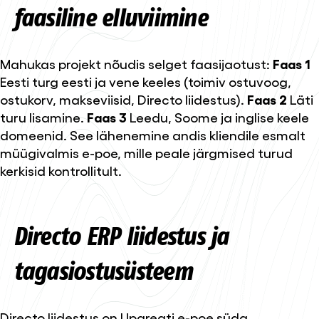
faasiline elluviimine
Mahukas projekt nõudis selget faasijaotust:
Faas 1
Eesti turg eesti ja vene keeles (toimiv ostuvoog,
ostukorv, makseviisid, Directo liidestus).
Faas 2
Läti
turu lisamine.
Faas 3
Leedu, Soome ja inglise keele
domeenid. See lähenemine andis kliendile esmalt
müügivalmis e-poe, mille peale järgmised turud
kerkisid kontrollitult.
Directo ERP liidestus ja
tagasiostusüsteem
Directo liidestus on Upgreati e-poe süda.