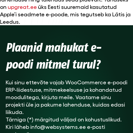
on
upgreat.ee
üks Eesti suuremaid kasutatud
Apple’i seadmete e-poode, mis tegutseb ka Lätis ja
Leedus.
Plaanid mahukat e-
poodi mitmel turul?
Kui sinu ettevõte vajab WooCommerce e-poodi
ERP-liidestuse, mitmekeelsuse ja kohandatud
moodulitega, kirjuta meile. Vaatame sinu
projekti üle ja pakume lahenduse, kuidas edasi
liikuda.
Tärniga (*) märgitud väljad on kohustuslikud.
Kiri läheb info@websystems.ee e-posti