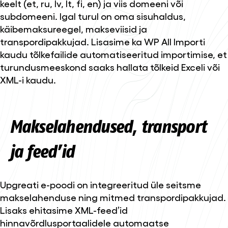
keelt (et, ru, lv, lt, fi, en) ja viis domeeni või
subdomeeni. Igal turul on oma sisuhaldus,
käibemaksureegel, makseviisid ja
transpordipakkujad. Lisasime ka WP All Importi
kaudu tõlkefailide automatiseeritud importimise, et
turundusmeeskond saaks hallata tõlkeid Exceli või
XML-i kaudu.
Makselahendused, transport
ja feed’id
Upgreati e-poodi on integreeritud üle seitsme
makselahenduse ning mitmed transpordipakkujad.
Lisaks ehitasime XML-feed’id
hinnavõrdlusportaalidele automaatse