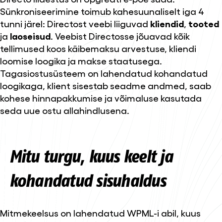
Sünkroniseerimine toimub kahesuunaliselt iga 4
tunni järel: Directost veebi liiguvad
kliendid
,
tooted
ja
laoseisud
. Veebist Directosse jõuavad kõik
tellimused koos käibemaksu arvestuse, kliendi
loomise loogika ja makse staatusega.
Tagasiostusüsteem on lahendatud kohandatud
loogikaga, klient sisestab seadme andmed, saab
kohese hinnapakkumise ja võimaluse kasutada
seda uue ostu allahindlusena.
Mitu turgu, kuus keelt ja
kohandatud sisuhaldus
Mitmekeelsus on lahendatud WPML-i abil, kuus