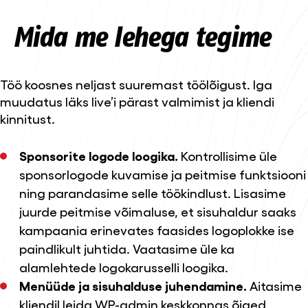
Mida me lehega tegime
Töö koosnes neljast suuremast töölõigust. Iga
muudatus läks live’i pärast valmimist ja kliendi
kinnitust.
Sponsorite logode loogika.
Kontrollisime üle
sponsorlogode kuvamise ja peitmise funktsiooni
ning parandasime selle töökindlust. Lisasime
juurde peitmise võimaluse, et sisuhaldur saaks
kampaania erinevates faasides logoplokke ise
paindlikult juhtida. Vaatasime üle ka
alamlehtede logokarusselli loogika.
Menüüde ja sisuhalduse juhendamine.
Aitasime
kliendil leida WP-admin keskkonnas õiged