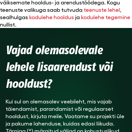
väiksemate hooldus- ja arendustöödega. Kogu
teenuste valikuga saab tutvuda
teenuste lehel
,
sealhulgas
kodulehe hooldus
ja
kodulehe tegemine
nullist.
Vajad olemasolevale
lehele lisaarendust või
hooldust?
Kui sul on olemasolev veebileht, mis vajab
täiendamist, parandamist või regulaarset
hooldust, kirjuta meile. Vaatame su projekti üle
ja pakume lahenduse, kuidas edasi liikuda.
Tärniga (*) märgitud väljad on kohustuslikud.