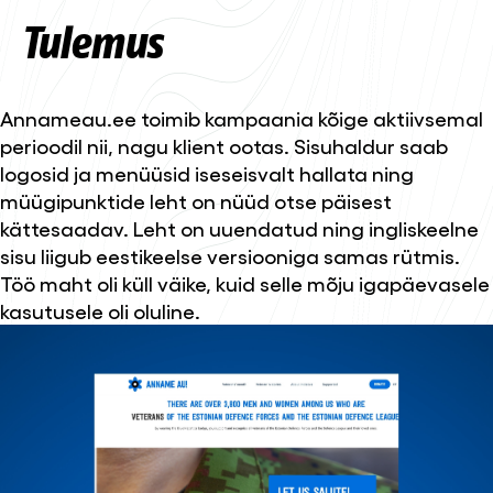
Tulemus
Annameau.ee toimib kampaania kõige aktiivsemal
perioodil nii, nagu klient ootas. Sisuhaldur saab
logosid ja menüüsid iseseisvalt hallata ning
müügipunktide leht on nüüd otse päisest
kättesaadav. Leht on uuendatud ning ingliskeelne
sisu liigub eestikeelse versiooniga samas rütmis.
Töö maht oli küll väike, kuid selle mõju igapäevasele
kasutusele oli oluline.