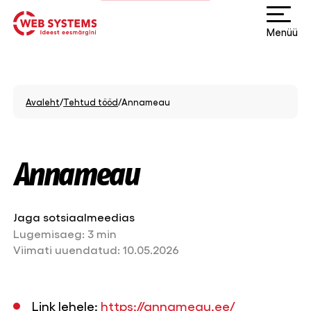
Menüü
Avaleht
/
Tehtud tööd
/
Annameau
Annameau
Jaga sotsiaalmeedias
Lugemisaeg:
3 min
Viimati uuendatud:
10.05.2026
Link lehele:
https://annameau.ee/