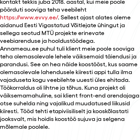
kontakt tekkis juba 2018. aastal, kui meie poole
pöörduti sooviga teha veebileht
https://www.evvy.ee/
. Sellest ajast alates oleme
aidanud Eesti Vigastatud Võitlejate ühingut ja
sellega seotud MTÜ projekte erinevate
veebiarenduse ja hooldustöödega.
Annameau.ee puhul tuli klient meie poole sooviga
teha olemasolevale lehele väiksemaid täiendusi ja
parandusi. See on hea näide koostööst, kus saame
olemasolevale lahendusele kiiresti appi tulla ilma
vajaduseta kogu veebilehte uuesti üles ehitada.
Töökorraldus oli lihtne ja tõhus. Kuna projekt oli
väiksemamahuline, sai klient front-end arendajaga
otse suhelda ning vajalikud muudatused liikusid
kiiresti. Tööd tehti etapiviisiliselt ja kooskõlastati
jooksvalt, mis hoidis koostöö sujuva ja selgena
mõlemale poolele.