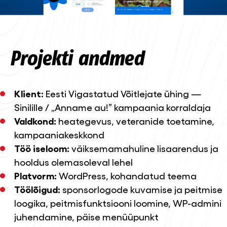
Projekti andmed
Klient:
Eesti Vigastatud Võitlejate ühing —
Sinilille / „Anname au!” kampaania korraldaja
Valdkond:
heategevus, veteranide toetamine,
kampaaniakeskkond
Töö iseloom:
väiksemamahuline lisaarendus ja
hooldus olemasoleval lehel
Platvorm:
WordPress, kohandatud teema
Töölõigud:
sponsorlogode kuvamise ja peitmise
loogika, peitmisfunktsiooni loomine, WP-admini
juhendamine, päise menüüpunkt