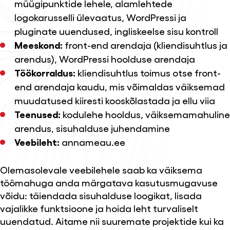
müügipunktide lehele, alamlehtede
logokarusselli ülevaatus, WordPressi ja
pluginate uuendused, ingliskeelse sisu kontroll
Meeskond:
front-end arendaja (kliendisuhtlus ja
arendus), WordPressi hoolduse arendaja
Töökorraldus:
kliendisuhtlus toimus otse front-
end arendaja kaudu, mis võimaldas väiksemad
muudatused kiiresti kooskõlastada ja ellu viia
Teenused:
kodulehe hooldus
, väiksemamahuline
arendus, sisuhalduse juhendamine
Veebileht:
annameau.ee
Olemasolevale veebilehele saab ka väiksema
töömahuga anda märgatava kasutusmugavuse
võidu: täiendada sisuhalduse loogikat, lisada
vajalikke funktsioone ja hoida leht turvaliselt
uuendatud. Aitame nii suuremate projektide kui ka