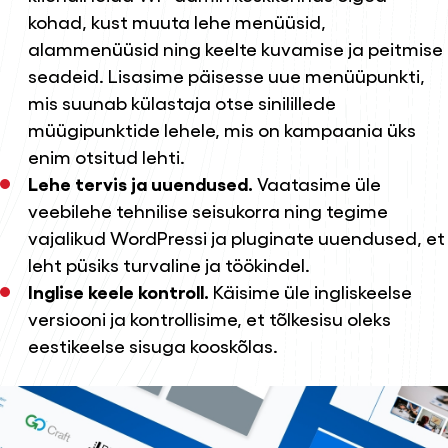
kohad, kust muuta lehe menüüsid,
alammenüüsid ning keelte kuvamise ja peitmise
seadeid. Lisasime päisesse uue menüüpunkti,
mis suunab külastaja otse
sinilillede
müügipunktide lehele
, mis on kampaania üks
enim otsitud lehti.
Lehe tervis ja uuendused.
Vaatasime üle
veebilehe tehnilise seisukorra ning tegime
vajalikud WordPressi ja pluginate uuendused, et
leht püsiks turvaline ja töökindel.
Inglise keele kontroll.
Käisime üle ingliskeelse
versiooni ja kontrollisime, et tõlkesisu oleks
eestikeelse sisuga kooskõlas.