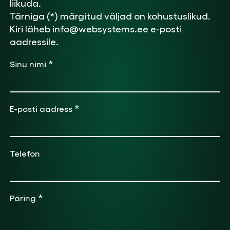
liikuda.
Tärniga (*) märgitud väljad on kohustuslikud.
Kiri läheb info@websystems.ee e-posti
aadressile.
*
Sinu nimi
*
E-posti aadress
Telefon
*
Päring