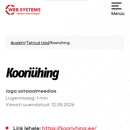
Menüü
Avaleht
/
Tehtud tööd
/
Kooriühing
Kooriühing
Jaga sotsiaalmeedias
Lugemisaeg:
1 min
Viimati uuendatud:
12.05.2026
Link lehele:
https://kooriyhing.ee/