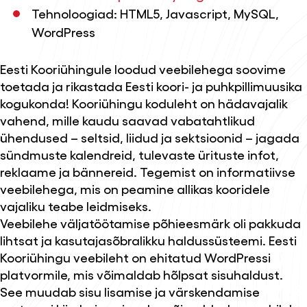
Tehnoloogiad: HTML5, Javascript, MySQL,
WordPress
Eesti Kooriühingule loodud veebilehega soovime
toetada ja rikastada Eesti koori- ja puhkpillimuusika
kogukonda! Kooriühingu koduleht on hädavajalik
vahend, mille kaudu saavad vabatahtlikud
ühendused – seltsid, liidud ja sektsioonid – jagada
sündmuste kalendreid, tulevaste ürituste infot,
reklaame ja bännereid. Tegemist on informatiivse
veebilehega, mis on peamine allikas kooridele
vajaliku teabe leidmiseks.
Veebilehe väljatöötamise põhieesmärk oli pakkuda
lihtsat ja kasutajasõbralikku haldussüsteemi. Eesti
Kooriühingu veebileht on ehitatud WordPressi
platvormile, mis võimaldab hõlpsat sisuhaldust.
See muudab sisu lisamise ja värskendamise