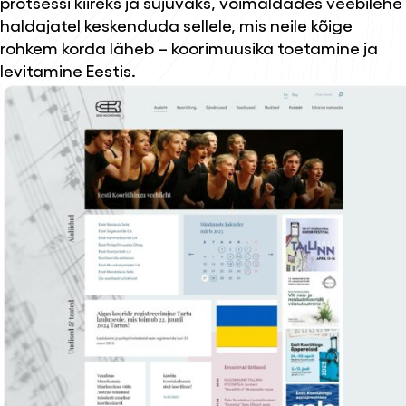
protsessi kiireks ja sujuvaks, võimaldades veebilehe
haldajatel keskenduda sellele, mis neile kõige
rohkem korda läheb – koorimuusika toetamine ja
levitamine Eestis.