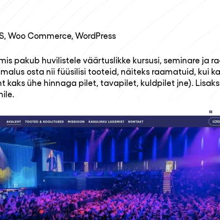
SS, Woo Commerce, WordPress
is pakub huvilistele väärtuslikke kursusi, seminare ja
us osta nii füüsilisi tooteid, näiteks raamatuid, kui ka 
(nt kaks ühe hinnaga pilet, tavapilet, kuldpilet jne). Lis
ile.