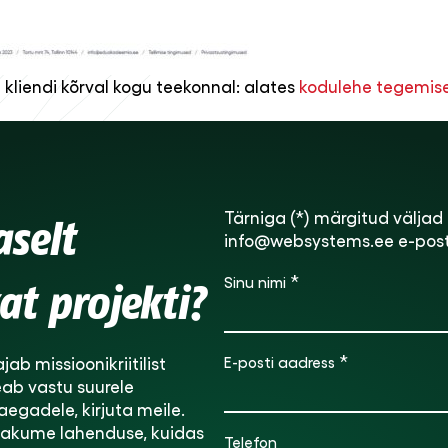
 kliendi kõrval kogu teekonnal: alates
kodulehe tegemis
Tärniga (*) märgitud väljad 
aselt
info@websystems.ee e-posti
*
Sinu nimi
at projekti?
*
E-posti aadress
jab missioonikriitilist
eab vastu suurele
taegadele, kirjuta meile.
 pakume lahenduse, kuidas
Telefon