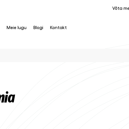
Võta m
Meie lugu
Blogi
Kontakt
mia