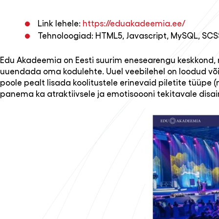
Link lehele:
https://eduakadeemia.ee/
Tehnoloogiad: HTML5, Javascript, MySQL, SC
Edu Akadeemia on Eesti suurim enesearengu keskkond, m
uuendada oma kodulehte. Uuel veebilehel on loodud võimal
poole pealt lisada koolitustele erinevaid piletite tüüpe 
panema ka atraktiivsele ja emotisoooni tekitavale disain