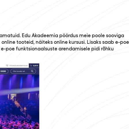
 raamatuid. Edu Akadeemia pöördus meie poole sooviga
online tooteid, näiteks online kursusi. Lisaks saab e-poe
aks e-poe funktsionaalsuste arendamisele pidi rõhku