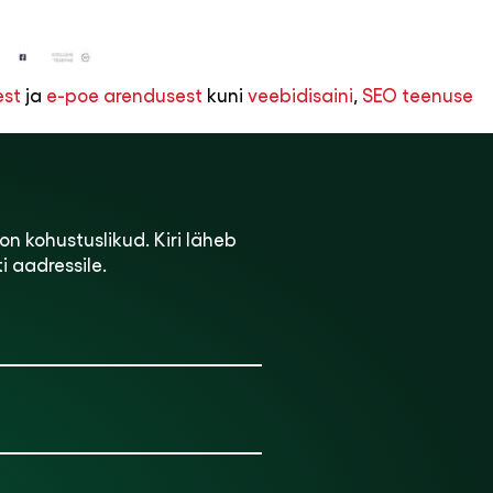
est
ja
e-poe arendusest
kuni
veebidisaini
,
SEO teenuse
on kohustuslikud. Kiri läheb
 aadressile.