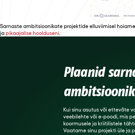
Sarnaste ambitsioonikate projektide elluviimisel hoiame
ja
pikaajalise hoolduseni
.
Plaanid sarn
ambitsioonik
Kui sinu asutus või ettevõte va
veebilehte või e-poodi, mis p
koormusele ja kriitilistele täh
Vaatame sinu projekti üle ja