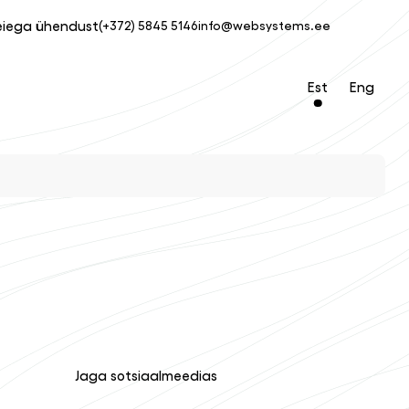
eiega ühendust
(+372) 5845 5146
info@websystems.ee
Est
Eng
Jaga sotsiaalmeedias