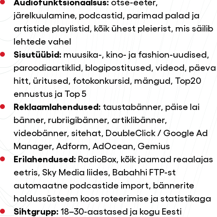
Audiofunktsionaalsus:
otse-eeter,
järelkuulamine, podcastid, parimad palad ja
artistide playlistid, kõik ühest pleierist, mis säilib
lehtede vahel
Sisutüübid:
muusika-, kino- ja fashion-uudised,
paroodiaartiklid, blogipostitused, videod, päeva
hitt, üritused, fotokonkursid, mängud, Top20
ennustus ja Top 5
Reklaamlahendused:
taustabänner, päise lai
bänner, rubriigibänner, artiklibänner,
videobänner, sitehat, DoubleClick / Google Ad
Manager, Adform, AdOcean, Gemius
Erilahendused:
RadioBox, kõik jaamad reaalajas
eetris, Sky Media liides, Babahhi FTP-st
automaatne podcastide import, bännerite
haldussüsteem koos roteerimise ja statistikaga
Sihtgrupp:
18–30-aastased ja kogu Eesti