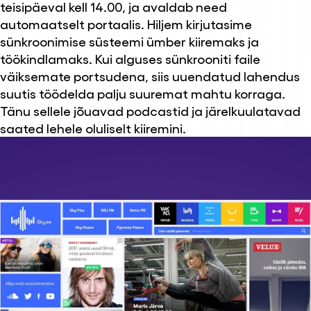
teisipäeval kell 14.00, ja avaldab need
automaatselt portaalis. Hiljem kirjutasime
sünkroonimise süsteemi ümber kiiremaks ja
töökindlamaks. Kui alguses sünkrooniti faile
väiksemate portsudena, siis uuendatud lahendus
suutis töödelda palju suuremat mahtu korraga.
Tänu sellele jõuavad podcastid ja järelkuulatavad
saated lehele oluliselt kiiremini.