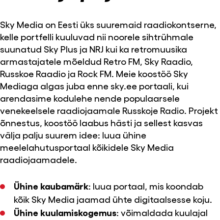
Sky Media on Eesti üks suuremaid raadiokontserne,
kelle portfelli kuuluvad nii noorele sihtrühmale
suunatud Sky Plus ja NRJ kui ka retromuusika
armastajatele mõeldud Retro FM, Sky Raadio,
Russkoe Raadio ja Rock FM. Meie koostöö Sky
Mediaga algas juba enne sky.ee portaali, kui
arendasime kodulehe nende populaarsele
venekeelsele raadiojaamale Russkoje Radio. Projekt
õnnestus, koostöö laabus hästi ja sellest kasvas
välja palju suurem idee: luua ühine
meelelahutusportaal kõikidele Sky Media
raadiojaamadele.
Ühine kaubamärk
: luua portaal, mis koondab
kõik Sky Media jaamad ühte digitaalsesse koju.
Ühine kuulamiskogemus
: võimaldada kuulajal