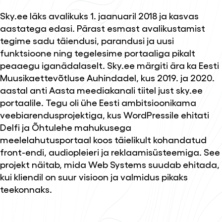
Sky.ee läks avalikuks 1. jaanuaril 2018 ja kasvas
aastatega edasi. Pärast esmast avalikustamist
tegime sadu täiendusi, parandusi ja uusi
funktsioone ning tegelesime portaaliga pikalt
peaaegu iganädalaselt. Sky.ee märgiti ära ka Eesti
Muusikaettevõtluse Auhindadel, kus 2019. ja 2020.
aastal anti Aasta meediakanali tiitel just sky.ee
portaalile. Tegu oli ühe Eesti ambitsioonikama
veebiarendusprojektiga, kus WordPressile ehitati
Delfi ja Õhtulehe mahukusega
meelelahutusportaal koos täielikult kohandatud
front-endi, audiopleieri ja reklaamisüsteemiga. See
projekt näitab, mida Web Systems suudab ehitada,
kui kliendil on suur visioon ja valmidus pikaks
teekonnaks.