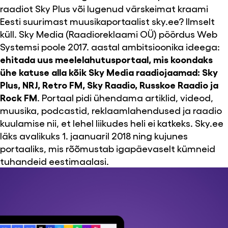
raadiot Sky Plus või lugenud värskeimat kraami
Eesti suurimast muusikaportaalist sky.ee? Ilmselt
küll. Sky Media (Raadioreklaami OÜ) pöördus Web
Systemsi poole 2017. aastal ambitsioonika ideega:
ehitada uus meelelahutusportaal, mis koondaks
ühe katuse alla kõik Sky Media raadiojaamad: Sky
Plus, NRJ, Retro FM, Sky Raadio, Russkoe Raadio ja
Rock FM
. Portaal pidi ühendama artiklid, videod,
muusika, podcastid, reklaamlahendused ja raadio
kuulamise nii, et lehel liikudes heli ei katkeks. Sky.ee
läks avalikuks 1. jaanuaril 2018 ning kujunes
portaaliks, mis rõõmustab igapäevaselt kümneid
tuhandeid eestimaalasi.