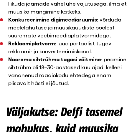
liikuda jaamade vahel ühe vajutusega, ilma et
muusika mängimine katkeks.
Konkureerimine digimeediaruumis
: võrduda
meelelahutuse ja muusikauudiste poolest
suuremate veebimeediaplatvormidega.
Reklaamiplatvorm
: luua portaalist tugev
reklaami- ja konverteerimiskanal.
Noorema sihtrühma tagasi võitmine
: peamine
sihtrühm oli 18–30-aastased kuulajad, kelleni
vananenud raadiokodulehtedega enam
piisavalt hästi ei jõutud.
Väljakutse: Delfi tasemel
mahukus, kuid muusika