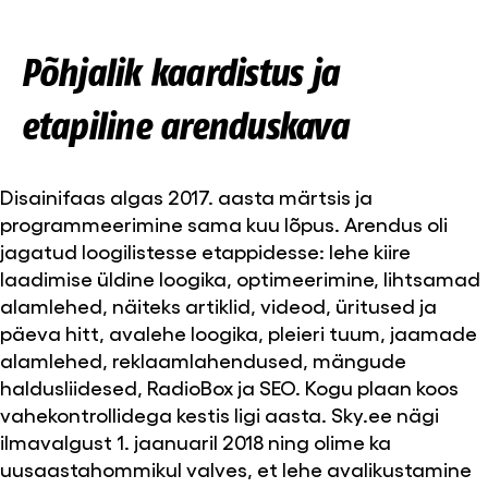
Põhjalik kaardistus ja
etapiline arenduskava
Disainifaas algas 2017. aasta märtsis ja
programmeerimine sama kuu lõpus. Arendus oli
jagatud loogilistesse etappidesse: lehe kiire
laadimise üldine loogika, optimeerimine, lihtsamad
alamlehed, näiteks artiklid, videod, üritused ja
päeva hitt, avalehe loogika, pleieri tuum, jaamade
alamlehed, reklaamlahendused, mängude
haldusliidesed, RadioBox ja SEO. Kogu plaan koos
vahekontrollidega kestis ligi aasta. Sky.ee nägi
ilmavalgust 1. jaanuaril 2018 ning olime ka
uusaastahommikul valves, et lehe avalikustamine