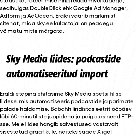
statistika, roteerimise ning reklaamivõrkudega,
sealhulgas DoubleClick ehk Google Ad Manager,
Adform ja AdOcean. Eraldi väärib märkimist
sitehat, mida sky.ee külastajal on peaaegu
võimatu mitte märgata.
Sky Media liides: podcastide
automatiseeritud import
Eraldi etapina ehitasime Sky Media spetsiifilise
liidese, mis automatiseeris podcastide ja parimate
palade haldamise. Babahh lindistas eetrit ööpäev
läbi 60-minutiliste juppidena ja paigutas need FTP-
sse. Meie liides hangib salvestused vastavalt
sisestatud graafikule, näiteks saade X igal