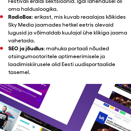
Festivali eraldi sektsioonid. Igal lahendusel oli
oma haldusloogika.
RadioBox
: erikast, mis kuvab reaalajas kõikides
Sky Media jaamades hetkel eetris olevaid
lugusid ja võimaldab kuulajal ühe klikiga jaama
vahetada.
SEO ja jõudlus
: mahuka portaali nõuded
otsingumootoritele optimeerimisele ja
laadimiskiirusele olid Eesti uudisportaalide
tasemel.