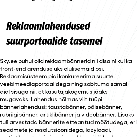
Reklaamlahendused
suurportaalide tasemel
Sky.ee puhul olid reklaambännerid nii disaini kui ka
front-end arenduse üks olulisemaid osi.
Reklaamisüsteem pidi konkureerima suurte
veebimeediaportaalidega ning sobituma samal
ajal sisuga nii, et kasutajakogemus jääks
mugavaks. Lahendus hõlmas viit tüüpi
bännerlahendusi: taustabänner, päisebänner,
rubriigibänner, artiklibänner ja videobänner. Lisaks
tuli arvestada bännerite etteantud mõõtudega, eri
seadmete ja resolutsioonidega, lazyloadi,