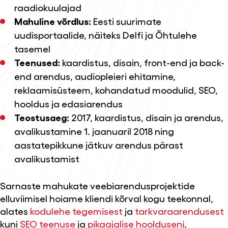
raadiokuulajad
Mahuline võrdlus:
Eesti suurimate
uudisportaalide, näiteks Delfi ja Õhtulehe
tasemel
Teenused:
kaardistus,
disain
, front-end ja back-
end arendus, audiopleieri ehitamine,
reklaamisüsteem, kohandatud moodulid,
SEO
,
hooldus ja edasiarendus
Teostusaeg:
2017, kaardistus, disain ja arendus,
avalikustamine 1. jaanuaril 2018 ning
aastatepikkune jätkuv arendus pärast
avalikustamist
Sarnaste mahukate veebiarendusprojektide
elluviimisel hoiame kliendi kõrval kogu teekonnal,
alates
kodulehe tegemisest
ja
tarkvaraarendusest
kuni
SEO teenuse
ja
pikaajalise hoolduseni
.