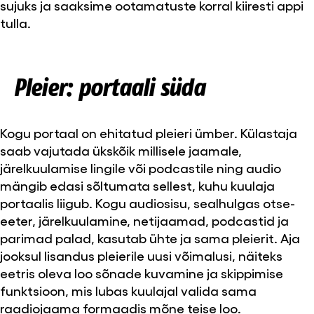
sujuks ja saaksime ootamatuste korral kiiresti appi
tulla.
Pleier: portaali süda
Kogu portaal on ehitatud pleieri ümber. Külastaja
saab vajutada ükskõik millisele jaamale,
järelkuulamise lingile või podcastile ning audio
mängib edasi sõltumata sellest, kuhu kuulaja
portaalis liigub. Kogu audiosisu, sealhulgas otse-
eeter, järelkuulamine, netijaamad, podcastid ja
parimad palad, kasutab ühte ja sama pleierit. Aja
jooksul lisandus pleierile uusi võimalusi, näiteks
eetris oleva loo sõnade kuvamine ja skippimise
funktsioon, mis lubas kuulajal valida sama
raadiojaama formaadis mõne teise loo.