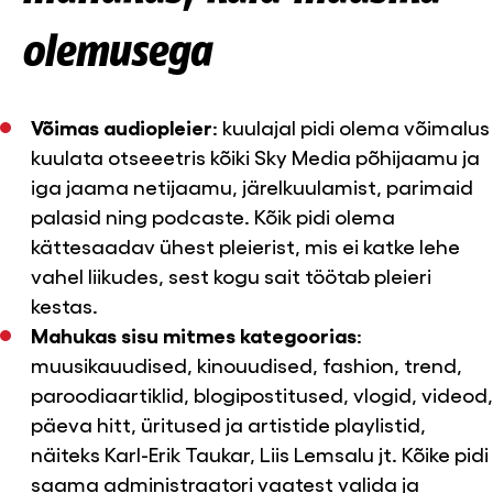
olemusega
Võimas audiopleier
: kuulajal pidi olema võimalus
kuulata otseeetris kõiki Sky Media põhijaamu ja
iga jaama netijaamu, järelkuulamist, parimaid
palasid ning podcaste. Kõik pidi olema
kättesaadav ühest pleierist, mis ei katke lehe
vahel liikudes, sest kogu sait töötab pleieri
kestas.
Mahukas sisu mitmes kategoorias
:
muusikauudised, kinouudised, fashion, trend,
paroodiaartiklid, blogipostitused, vlogid, videod,
päeva hitt, üritused ja artistide playlistid,
näiteks Karl-Erik Taukar, Liis Lemsalu jt. Kõike pidi
saama administraatori vaatest valida ja