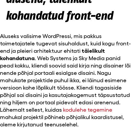
kohandatud front-end
Aluseks valisime WordPressi, mis pakkus
toimetajatele tugevat sisuhaldust, kuid kogu front-
end ja pleieri arhitektuur ehitati
täielikult
kohandatuna
. Web Systems ja Sky Media panid
pead kokku, kliendi soovid said kirja ning disainer lõi
nende põhjal portaali esialgse disaini. Nagu
mahukate projektide puhul ikka, ei läinud esimene
versioon kohe lõplikult töösse. Kliendi tagasiside
põhjal sai disaini ja kasutajakogemust täpsustatud
ning hiljem on portaal pidevalt edasi arenenud.
Lähemalt sellest, kuidas
kodulehe tegemine
mahukal projektil põhineb põhjalikul kaardistusel,
oleme kirjutanud teenuselehel.