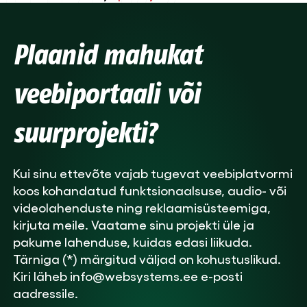
Plaanid mahukat
veebiportaali või
suurprojekti?
Kui sinu ettevõte vajab tugevat veebiplatvormi
koos kohandatud funktsionaalsuse, audio- või
videolahenduste ning reklaamisüsteemiga,
kirjuta meile. Vaatame sinu projekti üle ja
pakume lahenduse, kuidas edasi liikuda.
Tärniga (*) märgitud väljad on kohustuslikud.
Kiri läheb info@websystems.ee e-posti
aadressile.