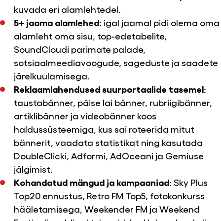
kuvada eri alamlehtedel.
5+ jaama alamlehed
: igal jaamal pidi olema oma
alamleht oma sisu, top-edetabelite,
SoundCloudi parimate palade,
sotsiaalmeediavoogude, sageduste ja saadete
järelkuulamisega.
Reklaamlahendused suurportaalide tasemel
:
taustabänner, päise lai bänner, rubriigibänner,
artiklibänner ja videobänner koos
haldussüsteemiga, kus sai roteerida mitut
bännerit, vaadata statistikat ning kasutada
DoubleClicki, Adformi, AdOceani ja Gemiuse
jälgimist.
Kohandatud mängud ja kampaaniad
: Sky Plus
Top20 ennustus, Retro FM Top5, fotokonkurss
hääletamisega, Weekender FM ja Weekend